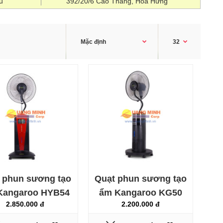
u
392/20/6 Cao Thắng, Hòa Hưng
Quạt phun sương đa năng FujiE MF1900 là sản phẩm có
2 tính năng quạt mát và phun sương tạo độ ẩm làm mát
không khí, có thể được sử dụng cùng nhau hoặc riêng rẽ.
Chế độ phun sương tạo ẩm đặc biệt hữu ích vào những
ngày hè rất nóng, hơi sương được tỏa đều trong không
khí không chỉ làm mát căn phòng của bạn, mà còn để
tăng độ ẩm trong thời tiết khô nó..
 phun sương tạo
Quạt phun sương tạo
Kangaroo HYB54
ẩm Kangaroo KG50
2.850.000 đ
2.200.000 đ