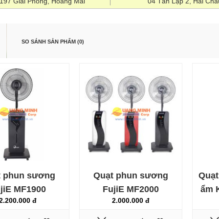
1197 Giải Phóng, Hoàng Mai
04 Tân Lập 2, Hải Châ
SO SÁNH SẢN PHẨM (0)
Quạt phun sương FujiE
MF1900
2.200.000 đ
t phun sương
Quạt phun sương
Quạt
jiE MF1900
FujiE MF2000
ẩm 
2.200.000 đ
2.000.000 đ