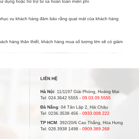
 sử dụng hoặc hỗ trợ từ xa hoàn toàn miễn phí.
độ ẩm trong phòng trong thời tiết nóng hành, giúp tận
hưởng không khí thiên nhiên ngay tại nhà. Ngoài ra, quạt
có thể sử dụng linh động độc lập hoặc kết hợp các tính
ng phục vụ khách hàng đảm bảo rằng quạt mát của khách hàng
năng này tùy theo nhu cầu..
hách hàng thân thiết, khách hàng mua số lượng lớn sẽ có giảm
Quạt phun sương Kangaroo KG58S có kiểu sáng sang
trọng, quyến rũ và mạnh mẽ với nhiều tính năng và dễ sử
LIÊN HỆ
dụng. Quạt có chức năng làm mát và phun sương, có thể
sử dụng tách biệt hoặc đồng thời cả 2 chức năng. Bạn có
Hà Nội
: 11/1197 Giải Phóng, Hoàng Mai
thể cảm nhận làn gió mát lạnh và trong lành vào mùa hè,
quạt có khả năng duy trì và tạo thêm độ ẩm phòng trong
Tel:
024.3642 5555
-
09.03.09.5555
thời tiết nắng hanh giúp..
Đà Nẵng
: 04 Tân Lập 2, Hải Châu
Tel:
0236.3538 456
-
0933.008.222
TP HCM
: 392/20/6 Cao Thắng, Hòa Hưng
Tel:
028.3938 1498
-
0909.389.268