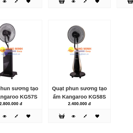
Quạt phun sương FujiE
MF2000
2.000.000 đ
phun sương tạo
Quạt phun sương tạo
Quạt phun sương tạo ẩm
Kangaroo HYB54
ngaroo KG57S
ẩm Kangaroo KG58S
2.850.000 đ
2.800.000 đ
2.400.000 đ