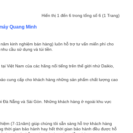
Hiển thị 1 đến 6 trong tổng số 6 (1 Trang)
n máy Quang Minh
- Kiểu dáng sang trọng, lịch sự. Màu sắc hài hòa thích
 năm kinh nghiệm bán hàng) luôn hỗ trợ tư vấn miến phí cho
hợp với mọi không gian trong gia đình bạn. Quạt sẽ làm
hu cầu sử dụng và túi tiền.
gia đình bạn mát mẻ hơn mà không cần điều hoà. - Vận
hành cực êm, siêu bền. - Chức năng: + Phun sương +
Quạt 3 tốc độ gió, với chế độ gió thổi theo nhịp (gió tự
i Việt Nam của các hãng nổi tiếng trên thế giới nhứ Daikio,
nhiên). + Tạo I-on làm sạch không khí trong phòng. - Hai
chế độ quay: Quay..
 bảo cung cấp cho khách hàng những sản phẩm chất lượng cao
Nội Đà Nẵng và Sài Gòn. Những khách hàng ở ngoài khu vực
Kangaroo KG57S là một trong các Model quạt hơi nước
ghiệm (7-11năm) giúp chúng tôi sẵn sàng hỗ trợ khách hàng
phun sương được dùng khá phổ biến hiện nay trong
ng thời gian bảo hành hay hết thời gian bảo hành đều được hỗ
nhiều hộ gia đình với chức năng chính duy trì và tạo thêm