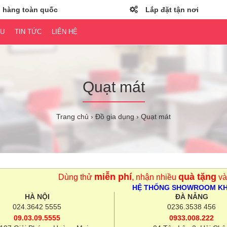
 hàng toàn quốc
Lắp đặt tận nơi
ỆU
TIN TỨC
LIÊN HỆ
Quạt mát
Trang chủ
Đồ gia dụng
Quạt mát
miễn phí
quà tặng
Dùng thử
, nhận nhiều
và
HỆ THỐNG SHOWROOM K
HÀ NỘI
ĐÀ NẴNG
024.3642 5555
0236.3538 456
09.03.09.5555
0933.008.222