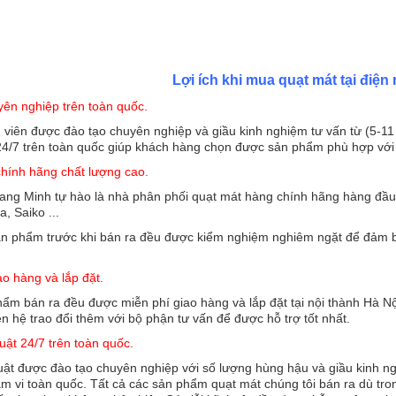
Lợi ích khi mua quạt mát tại điệ
Quạt phun sương tạo ẩm
yên nghiệp trên toàn quốc.
Kangaroo KG50
 viên được đào tạo chuyên nghiệp và giầu kinh nghiệm tư vấn từ (5-11
4/7 trên toàn quốc giúp khách hàng chọn được sản phẩm phù hợp với n
2.200.000 đ
hính hãng chất lượng cao.
ng Minh tự hào là nhà phân phối quạt mát hàng chính hãng hàng đầu tạ
, Saiko ...
ản phẩm trước khi bán ra đều được kiểm nghiệm nghiêm ngặt để đảm
ao hàng và lắp đặt.
hẩm bán ra đều được miễn phí giao hàng và lắp đặt tại nội thành Hà 
iên hệ trao đổi thêm với bộ phận tư vấn để được hỗ trợ tốt nhất.
huật 24/7 trên toàn quốc.
Quạt phun sương tạo ẩm
Kangaroo KG57S
uật được đào tạo chuyên nghiệp với số lượng hùng hậu và giầu kinh n
ạm vi toàn quốc. Tất cả các sản phẩm quạt mát chúng tôi bán ra dù tro
2.800.000 đ