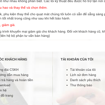
tốt như nhau không phân biệt. Các lỗi kỹ thuật đều được hỗ trợ tận nơi
êu hao và thay thế và chọn thêm.
ink, phụ kiện thay thế cho quạt mát chúng tôi luôn có sẵn để sẵng sà
h tốt nhất trong cũng như sau khi hết bảo hành.
, giảm giá.
 trình khuyến mại giảm giá cho khách hàng. Đối với khách hàng cũ, k
 (liên hệ bộ phận tư vấn bán hàng)
Quạt phun sương tạo ẩm
Kangaroo KG58S
ÓC KHÁCH HÀNG
TÀI KHOẢN CỦA TÔI
2.400.000 đ
ng đài CSKH
Tài khoản của tôi
ớng dẫn mua hàng
Lịch sử đơn hàng
 trả hàng và hoàn tiền
Danh sách yêu thích
wnload
Thư thông báo
ên hệ
 đồ trang