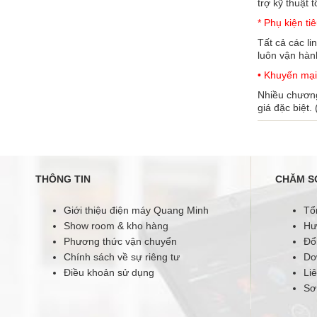
trợ kỹ thuật 
* Phụ kiện ti
Tất cả các l
luôn vận hàn
• Khuyến mại
Nhiều chương
giá đặc biệt.
THÔNG TIN
CHĂM S
Giới thiệu điện máy Quang Minh
Tổ
Show room & kho hàng
Hư
Phương thức vận chuyển
Đổi
Chính sách về sự riêng tư
Do
Điều khoản sử dụng
Li
Sơ