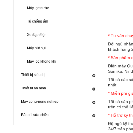
Máy lọc nước
Tủ chống ẩm
Xe đạp điện
* Tư vấn chu
Đội ngũ nhân
Máy hút bụi
khách hàng 2
* Sản phẩm c
Máy lọc không khí
Điện máy Qua
Sumika, Ninda
Thiết bị siêu thị
Tất cả các s
nhất.
Thiết bị an ninh
* Miễn phí gi
Tất cả sản p
Máy công-nông nghiệp
trên có thể l
* Hỗ trợ kỹ t
Bảo trì, sửa chữa
Độ ngũ kỹ th
24/7 trên ph