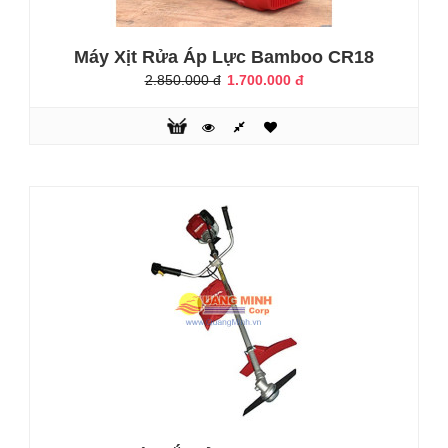
đến đây thì không thể không nhắc tới sự có mặt của máy
xới đất. Là một loại máy được hầu hết những người dân
Việt Nam đưa vào ..
Máy Xịt Rửa Áp Lực Bamboo CR18
2.850.000 đ
1.700.000 đ
Máy xới đất Husqvarna TF230
13.376.000 đ