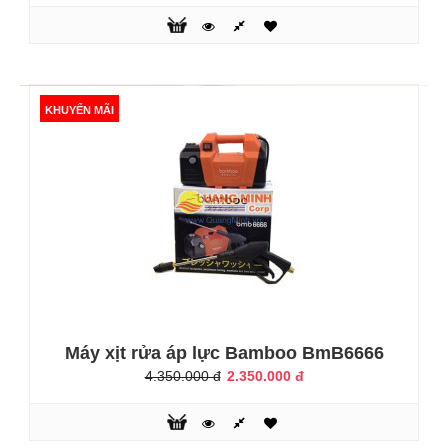
Máy xới đất Trâu Vàng IN-1WG4
13.100.000 đ
13.800.000 đ
KHUYẾN MÃI
Máy xới đất hiện nay là chiếc máy rât quan trọng phổ biến
và không thể thiếu trong cuộc sống lao động của người
nông dân. Nỏ có sự ứng dụng quan trọng vào việc sản xuất
lao động giúp người nông dân có thể đạt được nhiều hiệu
quả hơn so với việc dùng sức người.Ưu điểm của máy xới
đất: Nó có nhiều tác dụng. Lên luống, tạo rãnh, phay, xới
đất, gọn nhẹ..
Máy xịt rửa áp lực Bamboo BmB6666
4.350.000 đ
2.350.000 đ