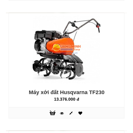
Máy xới đất Husqvarna TF230
Máy xới đất GL 550
13.376.000 đ
8.569.000 đ