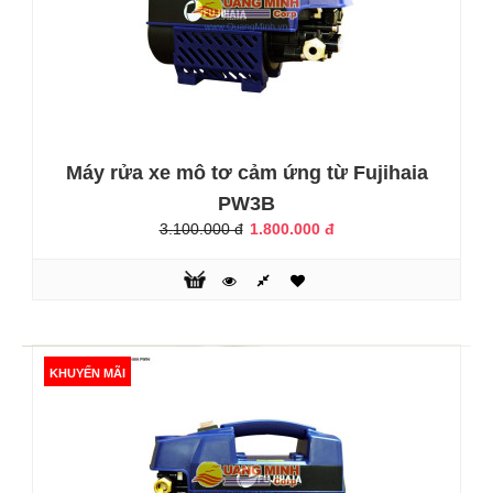
Máy chà sàn liên hợp FASA A5 EVO 50 E
43.000.000 đ
79.800.000 đ
Máy rửa xe mô tơ cảm ứng từ Fujihaia
PW3B
Máy chà sàn liên hợp FA-SA A5 EVO 50 E là dòng máy
công nghiệp lớn đến từ thương hiệu máy vệ sinh nổi tiếng
3.100.000 đ
1.800.000 đ
Fasa, Italia. Máy được thiết kế với các bàn chải, bàn hút có
công suất cực lớn, có thể khời động làm việc trong cùng
một lúc để tiến hành hút nước bẩn, đất, cát và dầu trên sàn
nhà sạch tinh tươm.Đặc biệt, máy có khả năng làm sạch
các b..
KHUYẾN MÃI
KHUYẾN MÃI