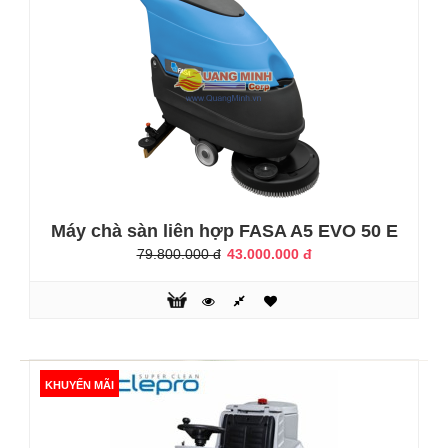
nước bẩn, đất, cát và dầu trên sàn nhà sạch tinh tươm.Đặc
biệt, máy có khả năng làm sạch các bề mặt sàn bằng chất
liệu khác nhau như..
KHUYẾN MÃI
Máy chà sàn liên hợp FASA A5 EVO 50 E
79.800.000 đ
43.000.000 đ
Máy chà sàn liên hợp FASA A1-36E
KHUYẾN MÃI
34.000.000 đ
46.500.000 đ