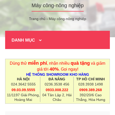
Máy công-nông nghiệp
Trang chủ
Máy công-nông nghiệp
DANH MỤC
miễn phí
quà tặng
Dùng thử
, nhận nhiều
và giảm
40%
giá tới
. Gọi ngay!
HỆ THỐNG SHOWROOM KHO HÀNG
HÀ NỘI
ĐÀ NẴNG
TP HỒ CHÍ MINH
024.3642 5555
0236.3538 456
028.3938 1498
09.03.09.5555
0933.008.222
0909.389.268
11/1197 Giải Phóng,
04 Tân Lập 2, Hải
392/20/6 Cao
Hoàng Mai
Châu
Thắng, Hòa Hưng