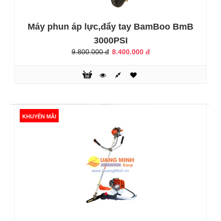
KHUYẾN MÃI
Máy phun áp lực,đẩy tay BamBoo BmB
3000PSI
9.800.000 đ
8.400.000 đ
KHUYẾN MÃI
Máy xịt rửa áp lực Yamaha YMH2000
2.300.000 đ
3.950.000 đ
- Máy xịt rửa áp lực YMH2000 là mẫu rửa xe gia đình được
sản xuất trên công nghệ hiện đại của Yamaha, tích hợp với
những tính năng ưu việt: lưu lượng lớn, áp lực cao, thân