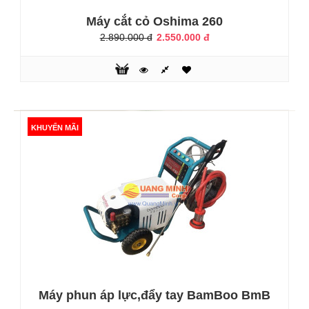
thiện với môi trường.- Xịt rửa nền nhà, trần nhà, tường, xe,
ôtô- Xịt rửa sân vườn, hoặc những dụng cụ cần tẩy rửa- Sử
Máy cắt cỏ Oshima 260
dụng trong rửa xe gia đình, nhà xưởng, và các hộ rửa..
2.890.000 đ
2.550.000 đ
KHUYẾN MÃI
KHUYẾN MÃI
Máy xịt rửa áp lực Bamboo BmB6666
2.350.000 đ
4.350.000 đ
Máy phun áp lực,đẩy tay BamBoo BmB