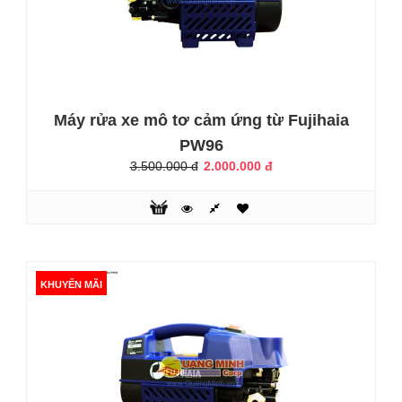
Máy rửa xe mô tơ cảm ứng từ Fujihaia
PW96
Máy chà sàn liên hợp ngồi lái CLEPRO C66B
3.500.000 đ
2.000.000 đ
(Dùng ắc quy)
140.000.000 đ
151.000.000 đ
KHUYẾN MÃI
Máy chà sàn ngồi lái đã được sử dụng rộng rãi ở những
không gian có diện tích rộng lớn để đảm bảo hiệu quả cao
vệ sinh tối ưu và tiết kiệm tối đa chi phí, thời gian, sức lao
động con người. Một sản phẩm hiện đang nhận được đánh
giá cao của đông đảo khách hàng, người tiêu dùng chính là
máy chà sàn liên hợp ngồi lái Clepro C66B. Chức năng hút