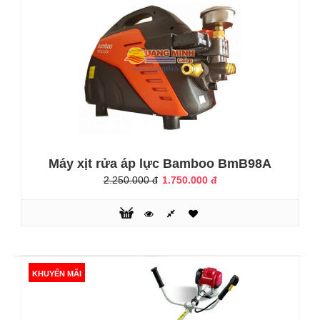
Sử dụng trong rửa xe gia đình, nhà xưởng, và các hộ rửa
xe ôtô chuyên nghiệpĐẶC ĐIỂM NỔI BẬT CỦA MÁY – Thân
máy ..
KHUYẾN MÃI
Máy xịt rửa áp lực Bamboo BmB98A
2.250.000 đ
1.750.000 đ
Máy Xịt Rửa Áp Lực Bamboo BmB8888
KHUYẾN MÃI
2.350.000 đ
4.550.000 đ