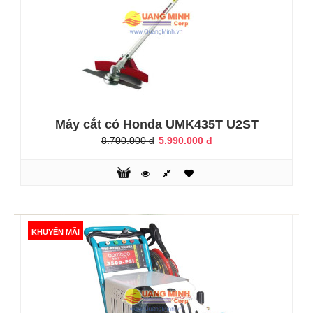
- Máy xịt rửa áp lực BmB8888 là mẫu rửa xe gia đình được
sản xuất trên công nghệ hiện đại của Nhật Bản, tích hợp
với những tính năng ưu việt: lưu lượng lớn, áp lực cao, thân
thiện với môi trường.ỨNG DỤNG- Xịt rửa nền nhà, trần
nhà, tường, xe, ôtô- Xịt rửa sân vườn, hoặc những dụng cụ
cần tẩy rửa- Sử dụng trong rửa xe gia đình, nhà xưởng, và
Máy cắt cỏ Honda UMK435T U2ST
..
8.700.000 đ
5.990.000 đ
KHUYẾN MÃI
KHUYẾN MÃI