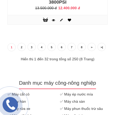
3800PSI
13.500.000 đ
12.400.000 đ
Máy xịt rửa áp lực Bamboo BmB6666 thiết kế nhỏ gọn dễ
xách ,tay di chuyển,được sản xuất trên công nghệ hiện đại
của Nhật Bản. Máy được tích hợp với những tính năng ưu
việt: lưu lượng lớn, áp lực cao, thân thiện với môi trường.
Máy chạy bằng động cơ từ cực êm, tự hút nước từ xô
chậu.Với bình xà phòng đi kèm giúp rửa xe sạch sẽ, sáng
bóng. Bộ lọ..
1
2
3
4
5
6
7
8
>
>|
Hiển thị 1 đến 32 trong tổng số 250 (8 Trang)
KHUYẾN MÃI
Danh mục máy công-nông nghiệp
✅
Máy cắt cỏ
✅
Máy ép nước mía
✅
Máy hàn
✅
Máy chà sàn
✅
Máy rửa xe
✅
Máy phun thuốc trừ sâu