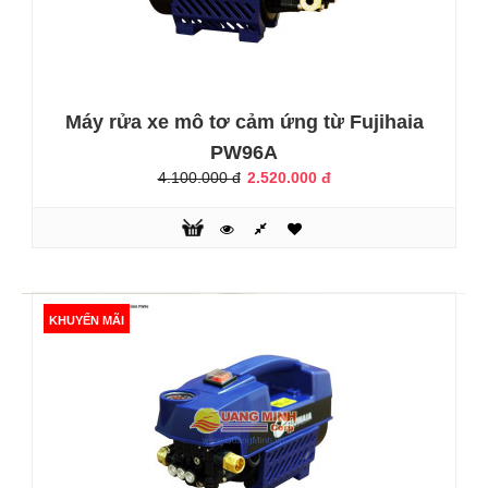
và làm ..
KHUYẾN MÃI
Máy rửa xe mô tơ cảm ứng từ Fujihaia
PW96A
4.100.000 đ
2.520.000 đ
KHUYẾN MÃI
Máy rửa xe mô tơ cảm ứng từ Fujihaia PW3B
1.800.000 đ
3.100.000 đ