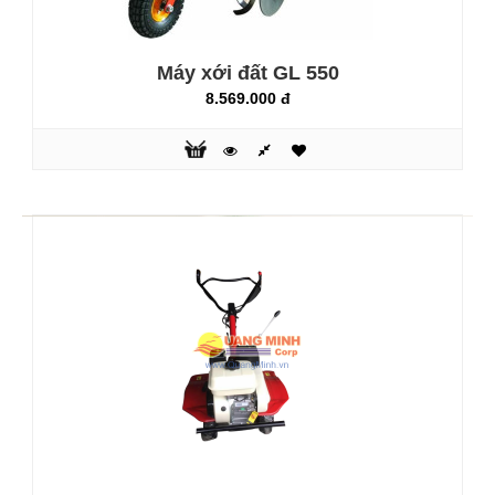
2.000.000 đ
3.500.000 đ
Máy xới đất GL 550
8.569.000 đ
Máy rửa xe mô tơ cảm ứng từ Fujihaia PW96 là thiết bị
phun xịt rửa vệ sinh trong gia đình, giúp tiết kiệm thời gian.
Máy dùng vào nhiều mục đích như rửa xe máy, xe đạp, ô
tô, vệ sinh nhà cửa sân vườn chuồng trại cũng như vệ sinh
các thiết bị gia dụng như điều hoà (máy lạnh)....Với áp lực
nước cao giúp loại bỏ các vết bẩn một cách nhanh chóng,..
KHUYẾN MÃI