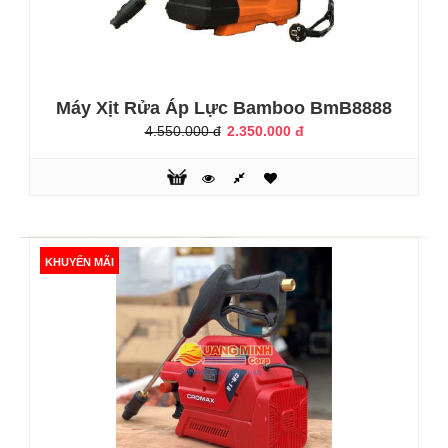
Máy Xịt Rửa Áp Lực Bamboo BmB8888
4.550.000 đ
2.350.000 đ
Máy xới đất Husqvarna TF 544
26.125.000 đ
KHUYẾN MÃI
Công nghệ kỹ thuật ngày càng phát triển và được áp dụng
nhiều hơn vào nông nghiệp. Hiện nay, bà con đã biết cách
ứng dụng các máy móc vào canh tác để có hiệu quả cao
hơn. Đặc biệt là loại máy phục vụ trong việc làm đất, nói