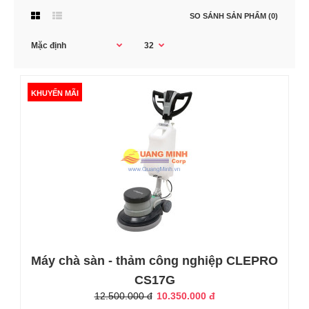
SO SÁNH SẢN PHẨM (0)
KHUYẾN MÃI
KHUYẾN MÃI
Máy chà sàn - thảm công nghiệp CLEPRO
CS17G
Máy chà sàn - thảm công nghiệp CLEPRO CS17G
12.500.000 đ
10.350.000 đ
10.350.000 đ
12.500.000 đ