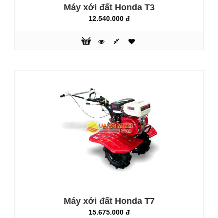
Máy xới đất Honda T3
12.540.000 đ
Máy rửa xe mô tơ cảm ứng từ Fujihaia PW96A
2.520.000 đ
4.100.000 đ
Máy rửa xe mô tơ cảm ứng từ Fujihaia PW96A là thiết bị
phun xịt rửa vệ sinh trong gia đình, giúp tiết kiệm thời gian.
Máy dùng vào nhiều mục đích như rửa xe máy, xe đạp, ô
tô, vệ sinh nhà cửa sân vườn chuồng trại cũng như vệ sinh
các thiết bị gia dụng như điều hoà (máy lạnh)....Với áp lực
nước cao giúp loại bỏ các vết bẩn một cách nhanh chóng..
KHUYẾN MÃI
Máy xới đất Honda T7
15.675.000 đ