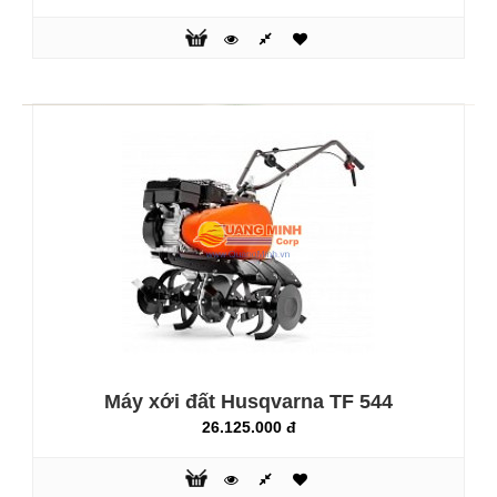
Máy rửa xe mô tơ cảm ứng từ Fujihaia PW96E
2.300.000 đ
3.800.000 đ
Máy rửa xe mô tơ cảm ứng từ Fujihaia PW96E là thiết bị
Máy xới đất Husqvarna TF 544
phun xịt rửa vệ sinh trong gia đình, giúp tiết kiệm thời gian.
26.125.000 đ
Máy dùng vào nhiều mục đích như rửa xe máy, xe đạp, ô
tô, vệ sinh nhà cửa sân vườn chuồng trại cũng như vệ sinh
các thiết bị gia dụng như điều hoà (máy lạnh)....Với áp lực
nước cao giúp loại bỏ các vết bẩn một cách nhanh chóng..