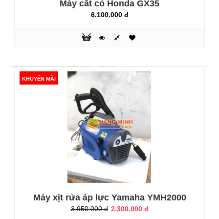
Máy cắt cỏ Honda GX35
6.100.000 đ
Máy xới đất hiện nay đang ngày càng đóng vai trò quan
trọng trong quá trình sản xuất nông nghiệp. Chính vì thế
mà hiện nay trên thị trường cũng có khá nhiều loại máy xới
đất làm bà con sẽ bị phân vân không biết nên lựa chọn loại
máy xới đất nào cho phù hợp.Máy xới đất thực sự đạt hiệu
quả, phát huy được tối đa các chức năng ứng dụng của nó
KHUYẾN MÃI
tro..
KHUYẾN MÃI
Máy xịt rửa áp lực Yamaha YMH2000
3.950.000 đ
2.300.000 đ