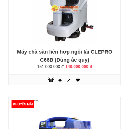
Máy chà sàn liên hợp FA-SA A1-36E là dòng máy công
nghiệp đến từ thương hiệu máy vệ sinh nổi tiếng Fasa,
Italia. Máy được thiết kế với các bàn chải, bàn hút có thể
khời động làm việc trong cùng một lúc để tiến hành hút
nước bẩn, đất, cát và dầu trên sàn nhà sạch tinh tươm.Đặc
biệt, máy có khả năng làm sạch các bề mặt sàn bằng chất
liệu khác nhau nh..
Máy chà sàn liên hợp ngồi lái CLEPRO
C66B (Dùng ắc quy)
151.000.000 đ
140.000.000 đ
KHUYẾN MÃI
KHUYẾN MÃI