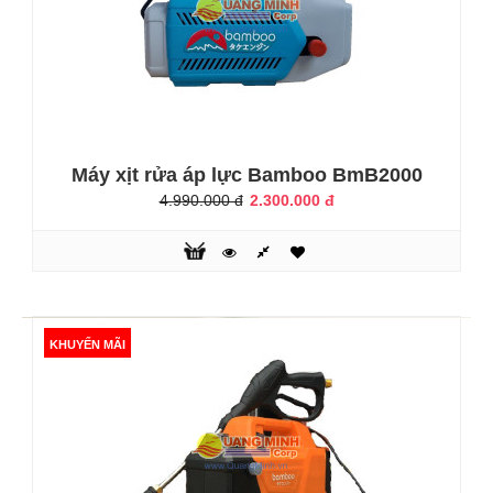
Máy xới đất Honda T7
15.675.000 đ
Máy xịt rửa áp lực Bamboo BmB2000
4.990.000 đ
2.300.000 đ
Máy xới đất là thiết bị được sử dụng để xới đất và làm tơi
đất sau khi thu hoạch rau màu. Với chiếc máy này, bà con
có thể xới đất sâu từ 70 – 90mm, rất nhanh chóng, tiết kiệm
KHUYẾN MÃI
được thời gian và công sức so với việc cuốc đất thủ
công. Sau mỗi vụ thu hoạch rau màu, bà con lại vất vả cày
xới đất chuẩn bị cho vụ mùa tiếp theo. Nếu xới đất th..