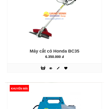
Máy xới đất Honda T3
12.540.000 đ
Diện tích đất nông nghiệp nước ta chiếm khoảng 7 triệu ha,
trong đó các tỉnh trung du miền núi có khoảng 4 triệu ha đất
nông nghiệp. Đất nông nghiệp chiếm diện tích lớn nhưng
quá trình sản xuất và thu hoạch vẫn bằng phương pháp thủ
Máy cắt cỏ Honda BC35
công nên không thể đảm bảo tiến độ và hiệu quả cao. Một
trong số các nguyên nhân này là do chưa có các loại công
6.350.000 đ
cụ má..
KHUYẾN MÃI