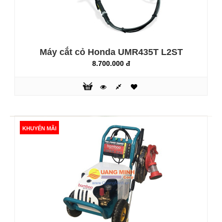
Máy cắt cỏ Honda UMR435T L2ST
8.700.000 đ
Máy cắt cỏ Honda GX35
6.100.000 đ
KHUYẾN MÃI
Mạnh mẽ với động cơ 4 thì 1 xilanh, GX35 là động cơ chính
hãng Honda Thái Lan đáp ứng các tiêu chuẩn ưu tiên của
người tiêu dùng: mạnh mẽ, bền đẹp, dễ khởi động, tiêu hao
ít nhiên liệu ... &..