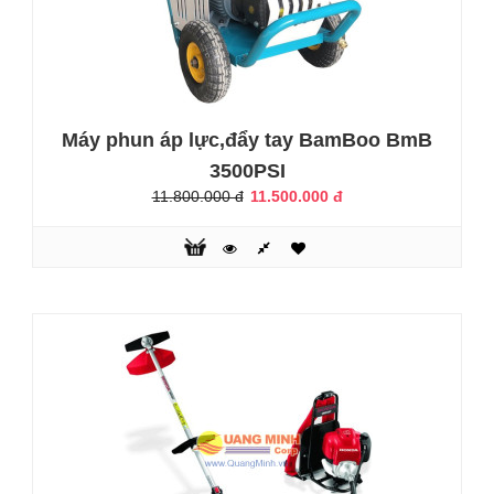
Máy Xịt Rửa Áp Lực Bamboo CR18
1.700.000 đ
2.850.000 đ
Máy phun áp lực,đẩy tay BamBoo BmB
3500PSI
11.800.000 đ
11.500.000 đ
Máy xịt rửa áp lực CR18 là mẫu rửa xe gia đình được sản
xuất trên công nghệ hiện đại của Nhật Bản, tích hợp với
những tính năng ưu việt: lưu lượng lớn, áp lực cao, thân
thiện với môi trường.CÔNG DỤNG- Xịt rửa xe máy, xe ô tô,
vệ sinh máy móc..▪ Rửa sân vườn, chuồng trại, nhà cửa...▪
Tưới cây cảnh, các loại hoa, quả....▪ Vệ sinh vật dụng:
thảm..