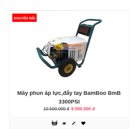
KHUYẾN MÃI
Máy cắt cỏ Honda BC35
6.350.000 đ
Máy phun áp lực,đẩy tay BamBoo BmB
Mạnh mẽ với động cơ 4 thì 1 xilanh GX35, GX35 là động cơ
3300PSI
chính hãng Honda Thái Lan đáp ứng các tiêu chuẩn ưu tiên
của người tiêu dùng: mạnh mẽ, bền đẹp, dễ khởi động, tiêu
10.500.000 đ
9.500.000 đ
hao ít nhiên liệu ... &..
KHUYẾN MÃI