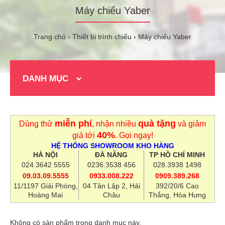
Máy chiếu Yaber
Trang chủ
Thiết bị trình chiếu
Máy chiếu Yaber
DANH MỤC
miễn phí
quà tặng
Dùng thử
, nhận nhiều
và giảm
40%
giá tới
. Gọi ngay!
HỆ THỐNG SHOWROOM KHO HÀNG
HÀ NỘI
ĐÀ NẴNG
TP HỒ CHÍ MINH
024.3642 5555
0236.3538 456
028.3938 1498
09.03.09.5555
0933.008.222
0909.389.268
11/1197 Giải Phóng,
04 Tân Lập 2, Hải
392/20/6 Cao
Hoàng Mai
Châu
Thắng, Hòa Hưng
Không có sản phẩm trong danh mục này.