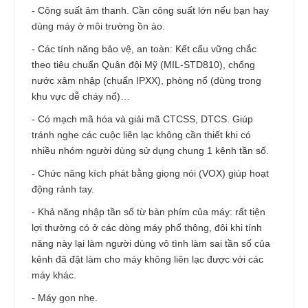
- Công suất âm thanh. Cần công suất lớn nếu bạn hay
dùng máy ở môi trường ồn ào.
- Các tính năng bảo vệ, an toàn: Kết cấu vững chắc
theo tiêu chuẩn Quân đội Mỹ (MIL-STD810), chống
nước xâm nhập (chuẩn IPXX), phòng nổ (dùng trong
khu vực dễ cháy nổ)…
- Có mạch mã hóa và giải mã CTCSS, DTCS. Giúp
tránh nghe các cuộc liên lạc không cần thiết khi có
nhiều nhóm người dùng sử dụng chung 1 kênh tần số.
- Chức năng kích phát bằng giọng nói (VOX) giúp hoạt
động rảnh tay.
- Khả năng nhập tần số từ bàn phím của máy: rất tiện
lợi thường có ở các dòng máy phổ thông, đôi khi tính
năng này lại làm người dùng vô tình làm sai tần số của
kênh đã đặt làm cho máy không liên lạc được với các
máy khác.
- Máy gọn nhẹ.