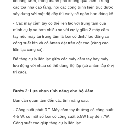
khoảng 3Km, trong thành phố không quá 2km. Trong
các tòa nhà cao tầng, nơi các công trình kiến trúc được
xây dựng với mật độ dầy thì cự ly sẽ ngắn hơn đáng kể.
- Các máy cầm tay có thể liên lạc với trung tâm của
mình cự ly xa hơn nhiều so với cự ly giữa 2 máy cầm
tay nếu máy tại trung tâm là loại cố định/ lưu động có
công suất lớn và có Anten đặt trên cột cao (càng cao
liên lạc càng xa).
Để tăng cự ly liên lạc giữa các máy cầm tay hay máy
lưu động với nhau có thể dùng Bộ lặp (có anten lắp ở vị
trí cao).
Bước 2: Lựa chọn tính năng cho bộ đàm.
Bạn cần quan tâm đến các tính năng sau:
- Công suất phát RF. Máy cầm tay thường có công suất
4-5 W, có một số loại có công suất 5,5W hay đến 7W.
Công suất cao giúp tăng cự ly liên lạc.