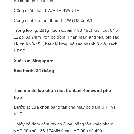
Số kênh nhớ: 16 kênh.
Công suât phát: 5W/VHF, 4W/UHF
Công suất loa (âm thanh): 1W (1000mW)
Trọng lượng: 281g (luôn cả pin KNB-45L) Kích cỡ: 54 x
122 x 33.7mmTrọn bộ gồm: Thân máy, ăng ten, pin sạc
Li-Ion KNB-45L, bát cài lưng, bộ sạc nhanh 3 giờ, sách
HDSD.
Xuất xứ: Singapore
Bảo hành: 24 tháng
Tiêu chí để lựa chọn một bộ đàm Kenwood phù
hợp
Bước 1:
Lựa chọn băng tần cho máy bộ đàm UHF vs
VHF
- Máy bộ đàm cầm tay có 2 loại băng tần khác nhau:
VHF (tần số 136-174MHz) và UHF (tần số 400-