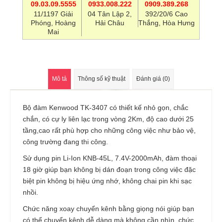
09.03.09.5555
0933.008.222
0909.389.268
11/1197 Giải
04 Tân Lập 2,
392/20/6 Cao
Phóng, Hoàng
Hải Châu
Thắng, Hòa Hưng
Mai
Mô tả
Thông số kỹ thuật
Đánh giá (0)
Bộ đàm Kenwood TK-3407 có thiết kế nhỏ gọn, chắc
chắn, có cự ly liên lạc trong vòng 2Km, độ cao dưới 25
tầng,cao rất phù hợp cho những công việc như bảo vệ,
công trường đang thi công.
Sử dụng pin Li-Ion KNB-45L, 7.4V-2000mAh, đàm thoại
18 giờ giúp bạn không bị dán đoạn trong công việc đặc
biệt pin không bị hiệu ứng nhớ, không chai pin khi sạc
nhồi.
Chức năng xoay chuyển kênh bằng giọng nói giúp bạn
có thể chuyển kênh dễ dàng mà không cần nhìn, chức