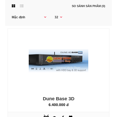
SO SÁNH SẢN PHẨM (0)
Dune Base 3D
6.400.000 đ
Dune Base 3D
6.400.000 đ