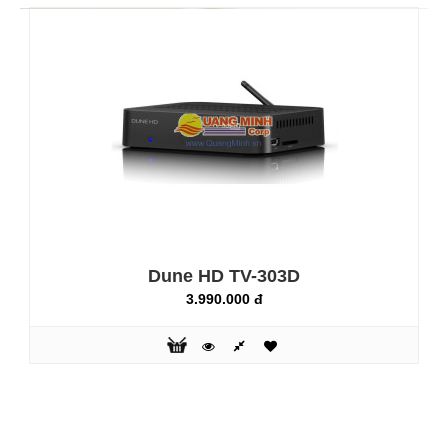
2.890.000 đ
Thị trường đầu xem phim HD hiện nay cũng đã dần trở nên
phổ biến với đủ chủng loại, chất lượng và giá cả. Do chức
năng chính của chúng là xử lý phim HD để chúng ta xem
nên chất lượng hình ảnh và các dịch vụ cộng thêm sẽ là hai
thứ mà chúng ta cần phải quan tâm khi chọn mua một đầu
xem phim như vậy cho gia đình và cả văn phòng. Hôm nay
mình sẽ đánh ..
Dune HD TV-303D
3.990.000 đ