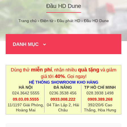
Đầu HD Dune
Trang chủ
Điện tử
Đầu phát HD
Đầu HD Dune
DANH MỤC
miễn phí
quà tặng
Dùng thử
, nhận nhiều
và giảm
40%
giá tới
. Gọi ngay!
HỆ THỐNG SHOWROOM KHO HÀNG
HÀ NỘI
ĐÀ NẴNG
TP HỒ CHÍ MINH
024.3642 5555
0236.3538 456
028.3938 1498
09.03.09.5555
0933.008.222
0909.389.268
11/1197 Giải Phóng,
04 Tân Lập 2, Hải
392/20/6 Cao
Hoàng Mai
Châu
Thắng, Hòa Hưng