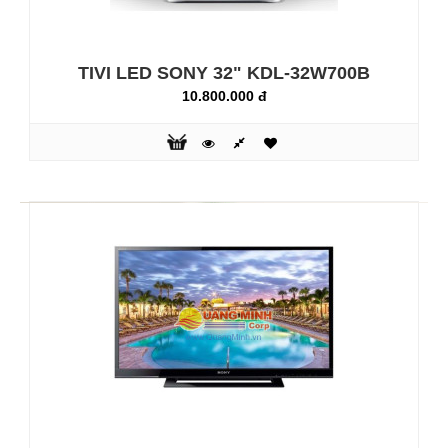
TIVI LED SONY 32" KDL-32R410B
6.890.000 đ
TIVI LED SONY 32" KDL-32W700B
10.800.000 đ
KDL-32R410B là tivi BRAVIA 32 inch dòng R410B: Tận
hưởng từng phút chương trình yêu thích của bạn. Với tính
năng được tích hợp như là Clear Resolution Enhancer và
Bass ReflexBox Speakers, cho bạn trải nghiệm hình ảnh tự
nhiên và chuẩn xác trênmàn hình với âm thanh toàn dải rõ
ràng. Trải nghiệm xem được nâng caolàm hài lòng mọi
thành viên.Công nghệ ..