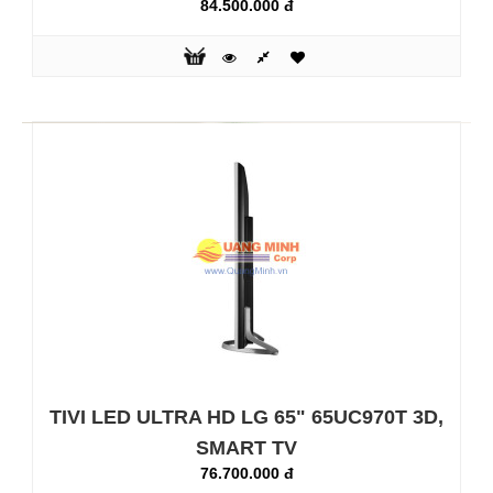
84.500.000 đ
Chi tiết hình ảnh thêm rõ nét và tự nhiênclear-resolution:
Đắm mình trong một thế giới hình ảnh chuyển động rõ nét,
ngoạn mục với công nghệ nâng cao độ phân giải rõ nét -
Clear Resolution Enhancer. Giảm nhiễu tối ưu, cùng với
hình ảnh tự nhiên, cung cấp một chiều sâu ảnh thực và chi
tiết cho bạn trải nghiệm Chuẩn tru..
TIVI LED ULTRA HD LG 65" 65UC970T 3D,
SMART TV
76.700.000 đ