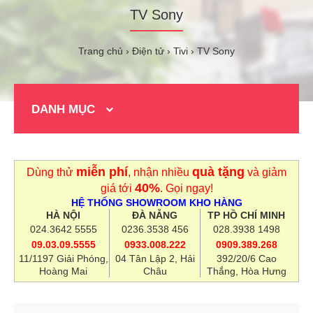
TV Sony
Trang chủ
Điện tử
Tivi
TV Sony
DANH MỤC
miễn phí
quà tặng
Dùng thử
, nhận nhiều
và giảm
40%
giá tới
. Gọi ngay!
HỆ THỐNG SHOWROOM KHO HÀNG
HÀ NỘI
ĐÀ NẴNG
TP HỒ CHÍ MINH
024.3642 5555
0236.3538 456
028.3938 1498
09.03.09.5555
0933.008.222
0909.389.268
11/1197 Giải Phóng,
04 Tân Lập 2, Hải
392/20/6 Cao
Hoàng Mai
Châu
Thắng, Hòa Hưng