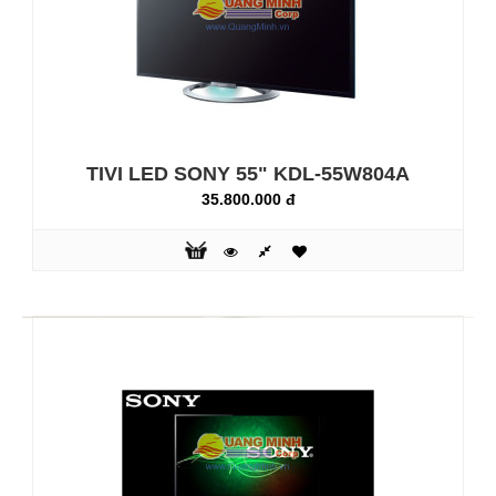
TIVI LED SONY 46" KDL-46W904
32.800.000 đ
TIVI LED SONY 55" KDL-55W804A
Hình ảnh 3D tuyệt đẹp và âm thanh chất
35.800.000 đ
lượng Chi tiết tuyệt đẹp từ mọi nội
dungX-Reality Pro: Trải nghiệm chất lượng hình ảnh vượt
bật từ bất kì nguồn phát nào. Bộ xử lý hình ảnh độc đáo
của Sony mang lại hình ảnh với kết cấu, màu sắc và đường
nét tuyệt vời. Bằng khả năng giảm nhiễu tiên tiến ngay cả
với tivi truy..