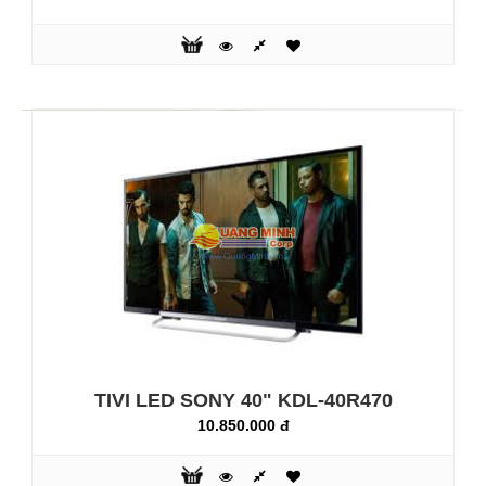
TIVI LED SONY 32" KDL-32W700B
10.800.000 đ
TIVI LED SONY 40" KDL-40R470
10.850.000 đ
TV BRAVIA Internet đèn nền LED 32 inch: Từngsắc màu
đầy mê hoặc, rõ nét và chi tiết hiển thị trên TV BRAVIA
W700B.Tích hợp công nghệ âm thanh cực hay và Wi-Fi cho