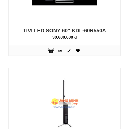
TIVI LED SONY 60" KDL-60R550A
39.600.000 đ
TIVI LED SONY 46" KLV-46R452A
14.850.000 đ
Thưởng Thức Hình Ảnh Rõ Nét Và Tự Nhiên Hơn: Chất
lượng hình ảnh được cải tiến bằng công nghệ tiến tiến và
siêu giảm nhiễu từ Sony. Clear Resolution Enhancer tái tạo
một cách chính xác các chi tiết, kết cấu, thậm chí là trên
vùng ảnh phẳng. Hình ảnh rõ nét cũng được tạo ra từ việc
nâng cao độ tương phản giúp hình ảnh hiển thị được sâu
hơn.. ..