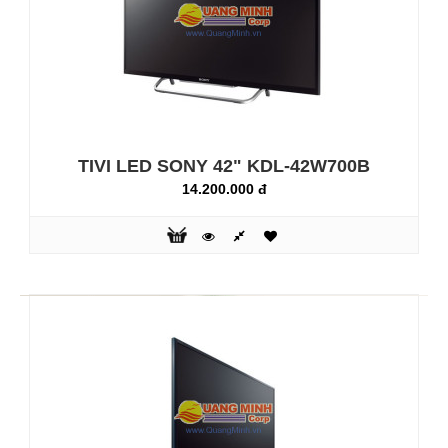
TIVI LED SONY 42" KDL-42W700B
14.200.000 đ
TIVI LED SONY 40" KDL-40R470
10.850.000 đ
Công nghệ mới với Hình ảnh tự nhiên, cảnh chuyển động
nhanh mượt mà rõ nét: Thưởng thức hình ảnh tuyệt đẹp
khôngnhiễu nhờ vào công nghệ Clear Resolution Enhancer
và những cảnh chuyểnđộng nhanh không nhòe với
Motionflow™ XR 100. Ngoài ra, bạn còn có thểkết nối đến
smartphone để chia sẻ nội dung lên màn hình TV lớn thông
quadây MHL ..