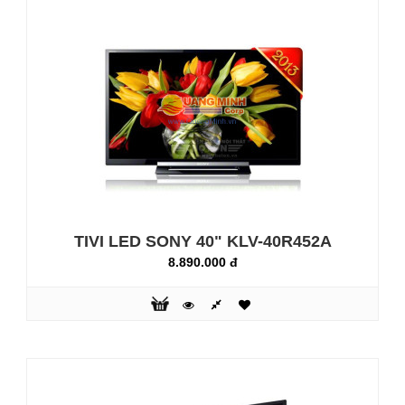
Công nghệ mới với Hình ảnh tự nhiên, cảnh chuyển động
nhanh mượt mà rõ nét: Thưởng thức hình ảnh tuyệt đẹp
khôngnhiễu nhờ vào công nghệ Clear Resolution Enhancer
và những cảnh chuyểnđộng nhanh không nhòe với
Motionflow™ XR 100. Ngoài ra, bạn còn có thểkết nối đến
smartphone để chia sẻ nội dung lên màn hình TV lớn thông
quadây MHL ..
TIVI LED SONY 40" KLV-40R452A
8.890.000 đ