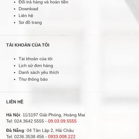
Đổi trả hàng và hoàn tiền
Hình ảnh 3D tuyệt đẹp và âm thanh chất
lượng Chi tiết tuyệt đẹp từ mọi nội
Download
dungX-Reality Pro: Trải nghiệm chất lượng hình ảnh vượt
Liên hệ
bật từ bất kì nguồn phát nào. Bộ xử lý hình ảnh độc đáo
Sơ đồ trang
của Sony mang lại hình ảnh với kết cấu, màu sắc và đường
nét tuyệt vời. Bằng khả năng giảm nhiễu tiên tiến ngay cả
với tivi truy..
TÀI KHOẢN CỦA TÔI
Tài khoản của tôi
Lịch sử đơn hàng
Danh sách yêu thích
Thư thông báo
LIÊN HỆ
Hà Nội
: 11/1197 Giải Phóng, Hoàng Mai
Tel:
024.3642 5555
-
09.03.09.5555
Đà Nẵng
: 04 Tân Lập 2, Hải Châu
Tel:
0236.3538 456
-
0933.008.222
TIVI LED SONY 55" KDL-55W804A