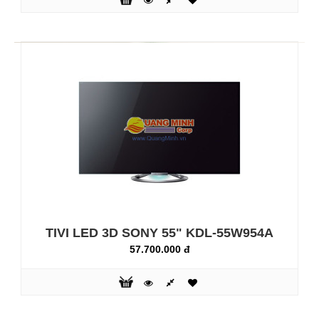
Hình ảnh 3D tuyệt đẹp và âm thanh chất
lượng Chi tiết tuyệt đẹp từ mọi nội
dungX-Reality Pro: Trải nghiệm chất lượng hình ảnh vượt
bật từ bất kì nguồn phát nào. Bộ xử lý hình ảnh độc đáo
của Sony mang lại hình ảnh với kết cấu, màu sắc và đường
nét tuyệt vời. Bằng khả năng giảm nhiễu tiên tiến ngay cả
với tivi truy..
TIVI LED 3D SONY 55" KDL-55W954A
57.700.000 đ