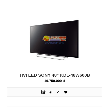
TIVI LED SONY 42" KDL-42W700B
14.200.000 đ
TIVI LED SONY 48" KDL-48W600B
19.750.000 đ
Tivi Sony Bravia LED INTERNET TV Chi
tiết tuyệt đẹp từ mọi nội dungx-reality-pro: Trải nghiệm chất
lượng hình ảnh vượt bật từ bất kì nguồn phát nào. Bộ xử lý
hình ảnh độc đáo của Sony mang lại hình ảnh với kết cấu,