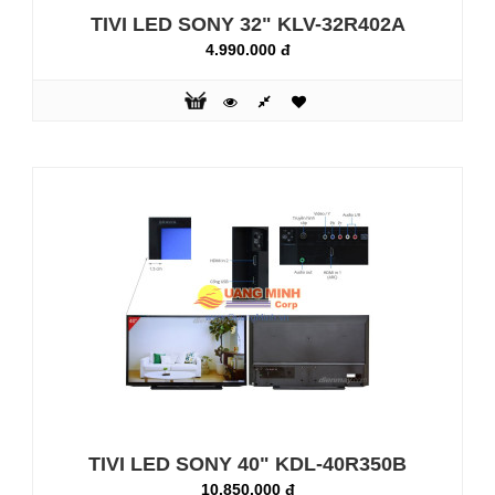
TIVI LED SONY 32" KLV-32R402A
4.990.000 đ
TIVI LED SONY 32" KDL-32W674A
9.300.000 đ
Hình ảnh vượt trội trên màn hình tuyệt đẹp: Một chuẩn mực
giải trí mới cho ngôi nhà của bạn
Hình Ảnh Tuyệt Đẹp Từ Mọi Nguồn Phát: Trải nghiệm chất
lượng hình ảnh tuyệt đẹp dù bạn đang xem phim trên đĩa
Blu-ray™, truyền hình, tải từ mạng hay các đoạn phim độ
phân giải thấp từ Smartphone. Công nghệ xử lý hình ả..
TIVI LED SONY 40" KDL-40R350B
10.850.000 đ