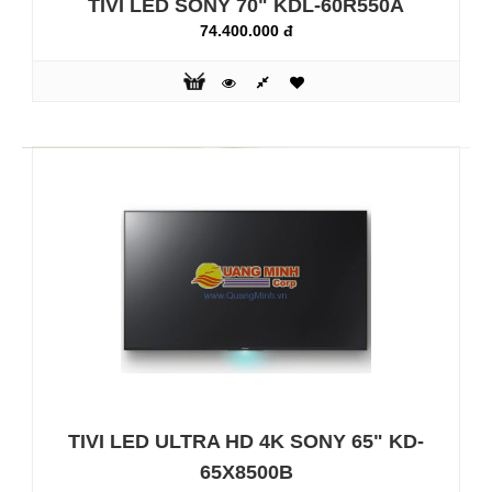
TIVI LED SONY 70" KDL-60R550A
lượng hình ảnh tuyệt đẹp dù bạn đang xem phim trên đĩa
74.400.000 đ
Blu-ray™, truyền hình, tải từ mạng hay các đoạn phim độ
phân giải thấp từ Smartphone. Công nghệ xử lý hình ảnh
tân tiến X-Reality™ PRO mới nhất sẽ xử lý các dữ liệu thô
dự..
TIVI LED ULTRA HD 4K SONY 65" KD-
TIVI LED SONY 48" KDL-48R470B
65X8500B
14.800.000 đ