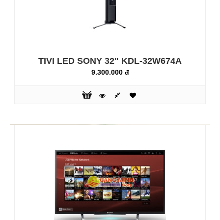
Tính năng bảo vệ cho TV bền bỉ hơn: Với tính năng bảo vệ
X-Protection Pro, chiếc TV nhà bạn sẽ trở nên bền bỉ hơn
nữa. Tính năng độc đáo này giúp TV được bảo vệ tối ưu
khỏi ẩm, sốc điện, sét và bụi. Với thiết kế loại bỏ khe thông
gió và sử dụng lớp phủ cải tiến, giúp TV hạn chế tối đa các
TIVI LED SONY 32" KDL-32W674A
yếu tố gậy hại từ bên ngoài, cho bạn yên tâm tận hưởng
chất ..
9.300.000 đ