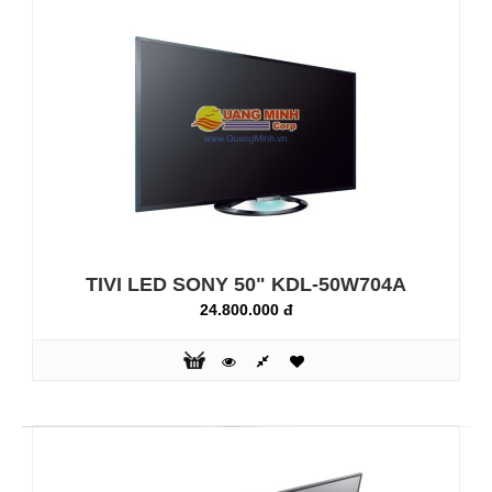
màu sắc và đường nét tuyệt vời. Bằng khả năng giảm nhiễu
tiên tiến ngay cả với tivi truyền hình kỹ thuật ..
TIVI LED SONY 50" KDL-50W704A
24.800.000 đ
TIVI LED SONY 42" KDL-42W804A
15.800.000 đ