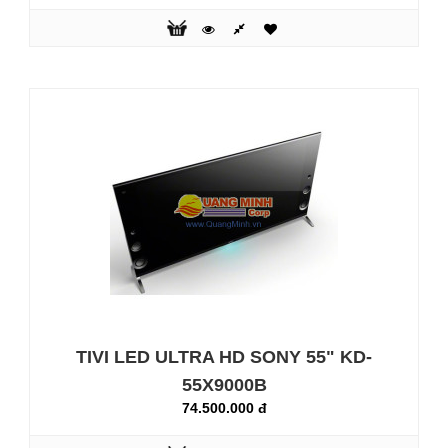
TIVI LED SONY 48" KDL-48W600B
19.750.000 đ
Tivi Sony Bravia LED INTERNET TV
Chi tiết tuyệt đẹp từ mọi nội dungx-reality-pro:
Trải nghiệm chất lượng hình ảnh vượt bật từ bất kì nguồn
phát nào. Bộ xử lý hình ảnh độc đáo của Sony mang lại
hình ảnh với kết cấu, màu sắc và đường nét tuyệt vời. Bằng
khả năng giảm nhiễu tiên tiến ngay cả..
TIVI LED ULTRA HD SONY 55" KD-
55X9000B
74.500.000 đ