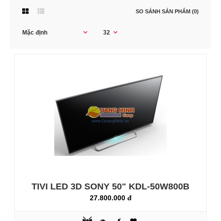
SO SÁNH SẢN PHẨM (0)
TIVI LED 3D SONY 50" KDL-50W800B
27.800.000 đ
TIVI LED 3D SONY 50" KDL-50W800B
27.800.000 đ