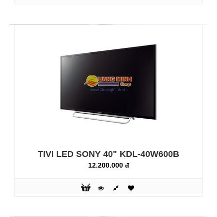
kết nối chia sẻ thực sựđã biến chiếc TV này thành trung
tâm giải trí cho cả gia đình với khảnăng truy cập muôn vàng
nội dung trực tuyếnBộ xử lý hình ảnh mới X-Reality™
PROChân máy có thể ..
TIVI LED SONY 40" KDL-40W600B
12.200.000 đ
TIVI LED SONY 32" KLV-32R402A
4.990.000 đ