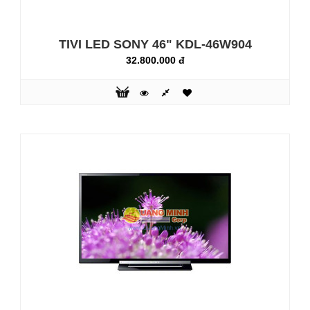
Tivi Sony Bravia LED INTERNET
TV Công nghệ hình ảnh
X-Reality PRO cho chất lượng tuyệt đẹp: Trải nghiệm màu
TIVI LED SONY 46" KDL-46W904
sắc trung thực trên màn hình lớn độ phân giải Full HD rõ
32.800.000 đ
nét. Công nghệ hình ảnh X-Reality PRO của tivi nâng cao
dải màu cơ bản gồm đỏ, xanh lục, xanh dương lên một mức
cao hơn, màu sắ..