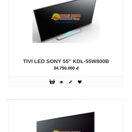
TV BRAVIA Full HD 42 inch dòng W804AHình Ảnh Tuyệt
Đẹp Từ Mọi Nguồn Phát: Trải nghiệm chất lượng hình ảnh
tuyệt đẹp dù bạn đang xem phim trên đĩa Blu-ray™, truyền
hình, tải từ mạng hay các đoạn phim độ phân giải thấp từ
Smartphone. Công nghệ xử lý hình ảnh tân tiến X-Reality™
PRO mới nhất sẽ xử lý các dữ liệu thô dựa trên các dữ liệu
hình ảnh mẫu đ..
TIVI LED SONY 55" KDL-55W800B
34.750.000 đ