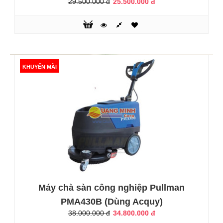
29.500.000 đ
25.500.000 đ
Dùng điện)
25.500.000 đ
29.500.000 đ
KHUYẾN MÃI
Máy chà sàn công nghiệp Pullman PMA430C là một thiết bị
làm sạch tự động tích hợp thu hồi nước ruẳ và nước thải
với hiệu quả làm sạch vượt trội. Máy được sử dụng làm
sạch các nơi công cộng có diện tích bề mặt sàn lớn như
khách sạn, sân bay, tòa nhà văn phòng, trường học, trung
tâm thương mại,...Thông số kỹ thuật:Cleaning width/ Đường
kính làm..
KHUYẾN MÃI
Máy chà sàn công nghiệp Pullman
PMA430B (Dùng Acquy)
38.000.000 đ
34.800.000 đ