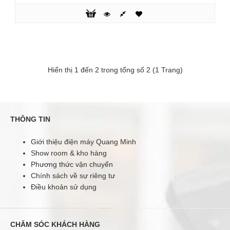
Máy chà sàn công nghiệp Pullman PMA430B
Hiển thị 1 đến 2 trong tổng số 2 (1 Trang)
(Dùng Acquy)
34.800.000 đ
38.000.000 đ
THÔNG TIN
Giới thiệu điện máy Quang Minh
Show room & kho hàng
Máy chà sàn công nghiệp Pullman PMA430B (Dùng Acquy)
là một máy làm sạch nhỏ vừa được ra mắt. Máy chà sàn
Phương thức vận chuyển
PMA430B dùng bình acquy, linh động, dễ dàng với chi phí
Chính sách về sự riêng tư
đầu tư thấp.Máy này là một thiết bị làm sạch hoàn toàn tự
Điều khoản sử dụng
động tích hợp thu hồi nước rửa và nước thải. Với hiệu quả
làm sạch cao vuợt trội, sử dụng nơi công cộng như khách
sạn, vận động, t..
CHĂM SÓC KHÁCH HÀNG