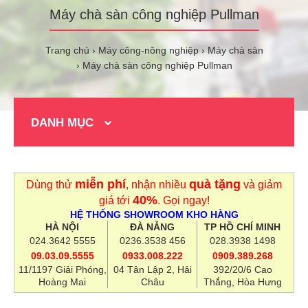
Máy chà sàn công nghiệp Pullman
Trang chủ
Máy công-nông nghiệp
Máy chà sàn
Máy chà sàn công nghiệp Pullman
DANH MỤC
miễn phí
quà tặng
Dùng thử
, nhận nhiều
và giảm
40%
giá tới
. Gọi ngay!
HỆ THỐNG SHOWROOM KHO HÀNG
HÀ NỘI
ĐÀ NẴNG
TP HỒ CHÍ MINH
024.3642 5555
0236.3538 456
028.3938 1498
09.03.09.5555
0933.008.222
0909.389.268
11/1197 Giải Phóng,
04 Tân Lập 2, Hải
392/20/6 Cao
Hoàng Mai
Châu
Thắng, Hòa Hưng