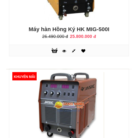
Máy hàn Hồng Ký HK MIG 250
11.800.000 đ
11.990.000 đ
Máy hàn Hồng Ký HK MIG-500I
26.490.000 đ
25.800.000 đ
Máy hàn Hồng Ký HK MIG 250 Máy sử dụng được khi điện
yếu (180V-240V)- Tiết kiệm điện năng 50% - 60%- Hiển thị
dòng hàn kỹ thuật số- Hiệu suất làm việc cao. Có chế độ
bảo vệ quá nhiệt, quá tải, nguồn điện không ổn định.- Vật
KHUYẾN MÃI
liệu hàn: Sắt, Inox, Đồng, Nhôm. Thông số kỹ thuật:Điện
thế vào ± 15% : 3 pha/380VTần số : 50/60HZCông suấ đầu
ra: 8.3 KVA..
KHUYẾN MÃI