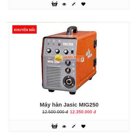
yếu (180V-240V)- Tiết kiệm điện năng 50% - 60%- Hiển thị
dòng hàn kỹ thuật số- Hiệu suất làm việc cao. Có chế độ
bảo vệ quá nhiệt, quá tải, nguồn điện không ổn định.- Vật
liệu hàn: Sắt, Inox, Đồng, Nhôm. Thông số kỹ thuật:Điện
thế vào ± 15% : 3 pha/380VTần số:50/60HZCông suấ đầu
KHUYẾN MÃI
ra:24.7 KVAT..
KHUYẾN MÃI
Máy hàn Jasic MIG250
12.500.000 đ
12.350.000 đ
Máy hàn Inverter Jasic MIG NBC-500