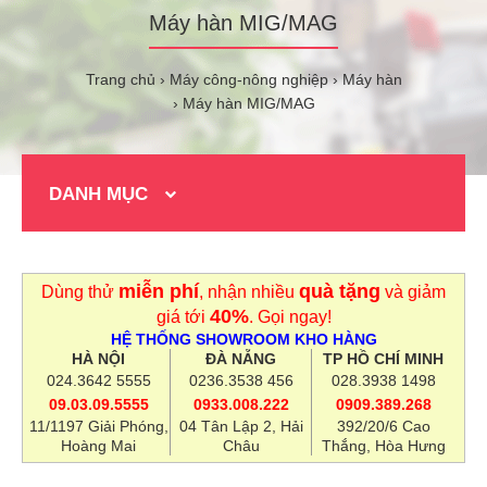
Máy hàn MIG/MAG
Trang chủ
Máy công-nông nghiệp
Máy hàn
Máy hàn MIG/MAG
DANH MỤC
miễn phí
quà tặng
Dùng thử
, nhận nhiều
và giảm
40%
giá tới
. Gọi ngay!
HỆ THỐNG SHOWROOM KHO HÀNG
HÀ NỘI
ĐÀ NẴNG
TP HỒ CHÍ MINH
024.3642 5555
0236.3538 456
028.3938 1498
09.03.09.5555
0933.008.222
0909.389.268
11/1197 Giải Phóng,
04 Tân Lập 2, Hải
392/20/6 Cao
Hoàng Mai
Châu
Thắng, Hòa Hưng