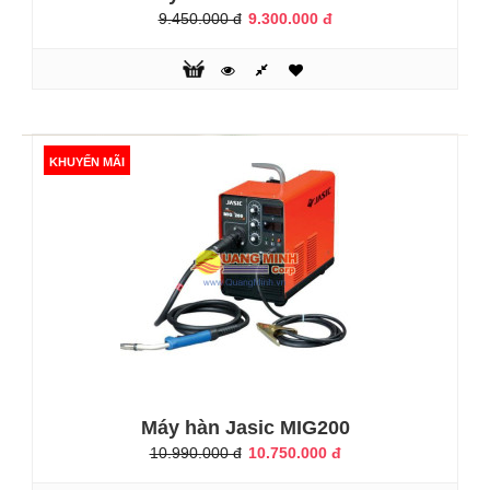
9.450.000 đ
9.300.000 đ
KHUYẾN MÃI
KHUYẾN MÃI
Máy hàn Hồng Ký HK MIG-500I
25.800.000 đ
26.490.000 đ
Máy hàn Jasic MIG200
10.990.000 đ
10.750.000 đ
Máy hàn Hồng Ký HK MIG-500I Máy sử dụng được khi điện