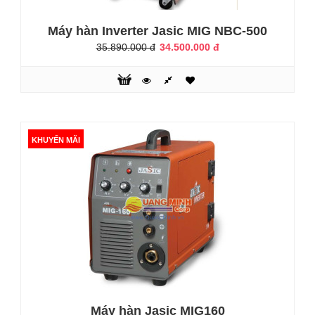
Máy hàn Inverter Jasic MIG NBC-500
35.890.000 đ
34.500.000 đ
Máy hàn Hồng Ký HK MIG 350I
19.800.000 đ
KHUYẾN MÃI
19.990.000 đ
Máy hàn Hồng Ký HK MIG 350I Máy sử dụng được khi điện
yếu (180V-240V)- Tiết kiệm điện năng 50% - 60%- Hiển thị
dòng hàn kỹ thuật số- Hiệu suất làm việc cao. Có chế độ
bảo vệ quá nhiệt, quá tải, nguồn điện không ổn định.- Vật
liệu hàn: Sắt, Inox, Đồng, Nhôm. Thông số kỹ thuật:Điện
thế vào ± 15%: 3 pha/380VTần số: 50/60HZCông suấ đầu
ra:13.8 KVAT..
Máy hàn Jasic MIG160