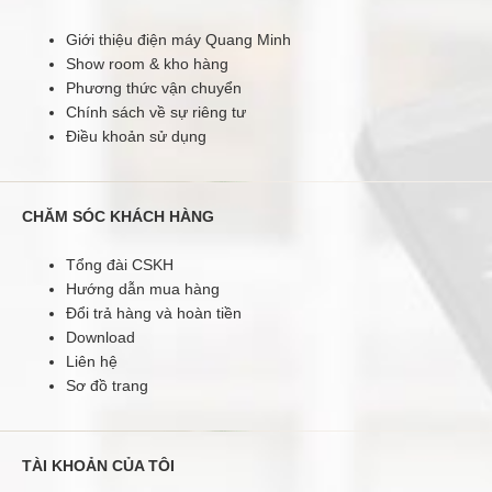
Giới thiệu điện máy Quang Minh
Máy hàn Jasic MIG250 Đặc Điểm:*Công nghệ Inverter
Show room & kho hàng
IGBT chế độ điều khiển dòng hàn, chất lượng ổn định.*
Phương thức vận chuyển
Mạch điều chỉnh phản hồi duy chì điện áp ra cho dù có thay
Chính sách về sự riêng tư
đổi điện áp vào.* Hệ thống điều khiển đảm bảo hồ quang
Điều khoản sử dụng
hàn ổn định, ít bắn tóe, mối hàn ngấu, chất lượng mối hàn
đảm bảo.* Tốc độ cấp dây chậm trong quá trình mồi hồ
quang, giúp thiết ..
CHĂM SÓC KHÁCH HÀNG
KHUYẾN MÃI
Tổng đài CSKH
Hướng dẫn mua hàng
Đổi trả hàng và hoàn tiền
Download
Liên hệ
Sơ đồ trang
TÀI KHOẢN CỦA TÔI