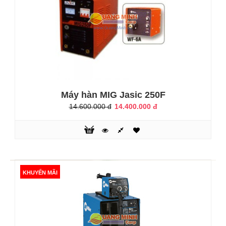
Máy hàn MIG Jasic 250F
14.600.000 đ
14.400.000 đ
Máy hàn Jasic MIG200
10.750.000 đ
10.990.000 đ
KHUYẾN MÃI
Máy hàn Jasic MIG200 Đặc Điểm:*Công nghệ Inverter
IGBT chế độ điều khiển dòng hàn, chất lượng ổn định.*
Mạch điều chỉnh phản hồi duy chì điện áp ra cho dù có thay
đổi điện áp vào.* Hệ thống điều khiển đảm bảo hồ quang