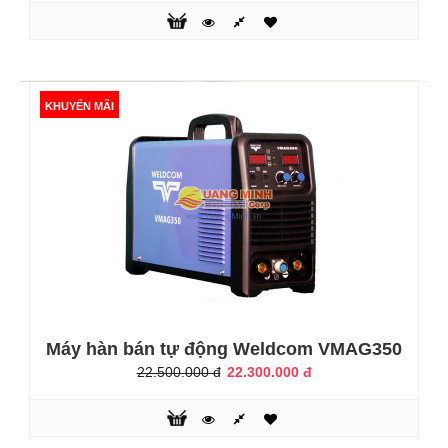
38.300.000 đ
38.500.000 đ
KHUYẾN MÃI
Đặc điểm:Máy hàn CO2/MAG/MIG điều khiển bằng Inverter,
series VMAG là dòng máy tích hợp chức năng điều khiển từ
xa thông qua đầu cấp dây hàn.Thiết bị hoạt động với đầy
đủ tính năng linh hoạt.Dễ dàng điều chỉnh bằng bộ điều
khiển từ xa.Hồ quang tự điều chỉnh khi thay đổi khoảng
cách vùng nóng chảy.Bảo vệ ngắn mạch là chức năng đặt
sẵn trên máy.Dòn..
KHUYẾN MÃI
Máy hàn bán tự động Weldcom VMAG350
22.500.000 đ
22.300.000 đ