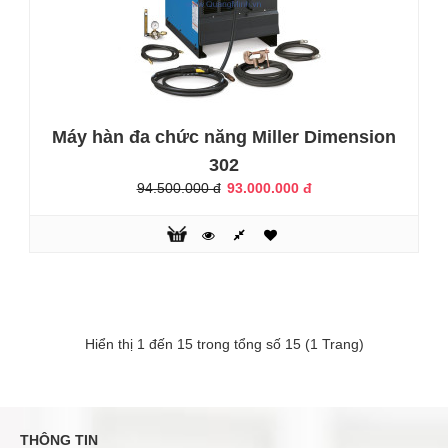
hàn ổn định, ít bắn tóe, mối hàn ngấu, chất lượng mối hàn
đảm bảo.* Tốc độ cấp dây chậm trong quá trình mồi hồ
quang, giúp thiết ..
KHUYẾN MÃI
Máy hàn đa chức năng Miller Dimension
302
94.500.000 đ
93.000.000 đ
Hiển thị 1 đến 15 trong tổng số 15 (1 Trang)
Máy hàn Jasic MIG250
12.350.000 đ
12.500.000 đ
THÔNG TIN