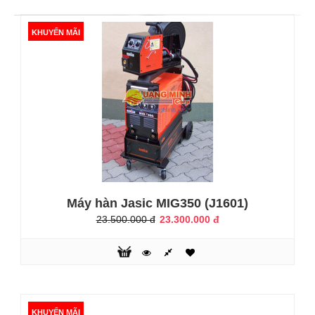
34.500.000 đ
35.890.000 đ
KHUYẾN MÃI
Máy hàn Inverter Jasic MIG NBC-500 Đặc điểm:*Thiết bị có
thể làm việc trong dải điện áp từ 200 đến 575VAC điện 3
pha.*Hệ thống điều khiển chơn và chính xác.*Máy có chế
độ hàn 2T/4T do đó có thể hàn liên tục trong thời gian
dài.*Điện áp hàn, dòng hàn có thể đặt trước và hiển thị bởi
hệ thống LED.*Áp và dòng ngắt có thể được thiết lập trước
và điề..
Máy hàn Jasic MIG350 (J1601)
KHUYẾN MÃI
23.500.000 đ
23.300.000 đ
KHUYẾN MÃI