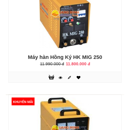
những vị trí làm việc tập trung trong bán kính hẹp.- Chất
lượng mối hàn đẹp, hiệu suất cao, hàn êm ít bắn tóe, ít gây
biến dạng ph..
KHUYẾN MÃI
Máy hàn Hồng Ký HK MIG 250
11.990.000 đ
11.800.000 đ
KHUYẾN MÃI
Máy hàn Hồng Ký HK MIG 200Y
11.300.000 đ
11.490.000 đ