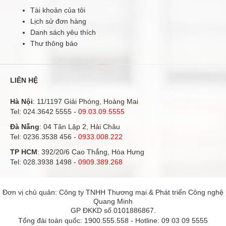
Tài khoản của tôi
Lịch sử đơn hàng
Máy hàn Jasic MIG350 (J1601)
Danh sách yêu thích
23.300.000 đ
23.500.000 đ
Thư thông báo
LIÊN HỆ
Máy hàn Jasic MIG350 (J1601) Đặc điểm:- Sử dụng công
Hà Nội
: 11/1197 Giải Phóng, Hoàng Mai
nghệ IGBT, đảm bảo dòng hàn ổn định điều chỉnh dễ dàng.-
Tel:
Điều khiển chu trình đóng phản hồi đảm bảo điện áp ra ổn
024.3642 5555
-
09.03.09.5555
định có thể làm việc nơi có điện lưới dòng biến thiên đến
Đà Nẵng
: 04 Tân Lập 2, Hải Châu
15%.- Cung cấp dòng hồ quang ổn định, ít bắn tóe, độ
Tel:
0236.3538 456
-
0933.008.222
ngấu cao, mối hàn đẹp, năng suất cao.- Tốc độ cấp dây
chậm khi bắt đầ..
TP HCM
: 392/20/6 Cao Thắng, Hòa Hưng
Tel:
028.3938 1498
-
0909.389.268
KHUYẾN MÃI
Đơn vị chủ quản: Công ty TNHH Thương mại & Phát triển Công nghệ
Quang Minh
GP ĐKKD số 0101886867.
Tổng đài toàn quốc:
1900.555.558
- Hotline:
09 03 09 5555