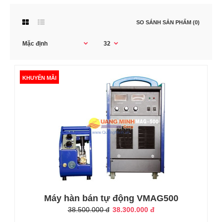
SO SÁNH SẢN PHẨM (0)
KHUYẾN MÃI
KHUYẾN MÃI
Máy hàn bán tự động VMAG500
38.500.000 đ
38.300.000 đ
Máy hàn bán tự động VMAG500