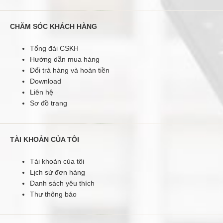
CHĂM SÓC KHÁCH HÀNG
Máy đóng chứng từ Balion NH-K5Thông số kỹ thuật:Máy
đóng chứng từ thế hệ mới (khoan ống nhựa hoàn toàn tự
động)- Mẫu mã sang trọng, kiểu dáng công nghiệp hiện
Tổng đài CSKH
đại- Dòng máy khoan chứng từ cao cấp - Độ dày chứng từ (
Hướng dẫn mua hàng
cm ) khoảng : 0 - 5.2mm- Máy đóng chứng từ hoàn toàn tự
Đổi trả hàng và hoàn tiền
động bằng điện tử được điều khiển bằng phím bấm kết hợp
Download
với bằng tay.- Lo..
Liên hệ
Sơ đồ trang
TÀI KHOẢN CỦA TÔI
Tài khoản của tôi
Lịch sử đơn hàng
Danh sách yêu thích
Thư thông báo