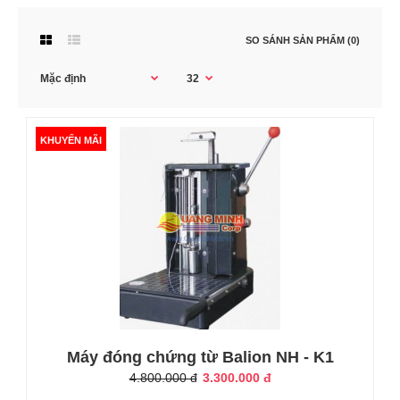
SO SÁNH SẢN PHẨM (0)
KHUYẾN MÃI
KHUYẾN MÃI
Máy đóng chứng từ Balion NH - K1
4.800.000 đ
3.300.000 đ
Máy đóng chứng từ Balion NH - K1