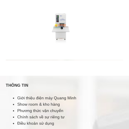
dày chứng từ : 0,1mm - 52mm. - Máy đóng chứng từ sử
dụng ống nhựa có đường kính 6mm.- Tặng kèm bộ linh
kiện thay thế chính hã..
KHUYẾN MÃI
THÔNG TIN
Giới thiệu điện máy Quang Minh
Show room & kho hàng
Máy đóng chứng từ Balion NH-K5
Phương thức vận chuyển
20.200.000 đ
25.000.000 đ
Chính sách về sự riêng tư
Điều khoản sử dụng