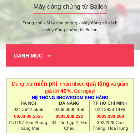
Máy đóng chứng từ Balion
Trang chủ
Máy văn phòng
Máy đóng sổ sách
Máy đóng chứng từ Balion
DANH MỤC
miễn phí
quà tặng
Dùng thử
, nhận nhiều
và giảm
40%
giá tới
. Gọi ngay!
HỆ THỐNG SHOWROOM KHO HÀNG
HÀ NỘI
ĐÀ NẴNG
TP HỒ CHÍ MINH
024.3642 5555
0236.3538 456
028.3938 1498
09.03.09.5555
0933.008.222
0909.389.268
11/1197 Giải Phóng,
04 Tân Lập 2, Hải
392/20/6 Cao
Hoàng Mai
Châu
Thắng, Hòa Hưng