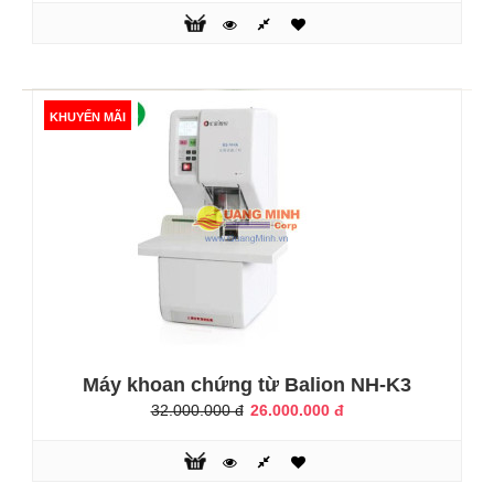
3.300.000 đ
4.800.000 đ
KHUYẾN MÃI
Máy đóng chứng từ balion NH-K1 khoan, đóng chứng từ, tự
động luồn dây, tự động ngắt điện khi sang quy trình. Màu
sắc trang nhã với nhiều ưu điểm vượt trội kiểu dáng công
nghiệp hiện đại, kết cấu hợp lý dễ vận hành, được nhiều
đơn vị lựa chọn tin dùngMáy đóng chứng từ hay còn gọi là
máy khoan chứng từ là thiết bị văn phòng dùng để khoan
đóng chứng t..
KHUYẾN MÃI
Máy khoan chứng từ Balion NH-K3
32.000.000 đ
26.000.000 đ