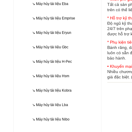
↘ Máy hủy tài liệu Eba
Tất cả sản p
trên có thể l
* Hỗ trợ kỹ t
↘ Máy hủy tài liệu Emprise
Độ ngũ kỹ th
24/7 trên phạ
↘ Máy hủy tài liệu Eryun
được hỗ trợ k
* Phụ kiện ti
↘ Máy hủy tài liệu Gbc
Bánh răng, da
luôn có sẵn 
bảo hành.
↘ Máy hủy tài liệu H-Pec
• Khuyến mại
Nhiều chương
↘ Máy hủy tài liệu Hsm
giá đặc biệt.
↘ Máy hủy tài liệu Kobra
↘ Máy hủy tài liệu Lba
↘ Máy hủy tài liệu Nibo