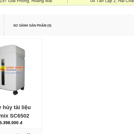
1197 Giải Phóng, Hoàng Mai
04 Tân Lập 2, Hải Châ
SO SÁNH SẢN PHẨM (0)
Máy hủy tài liệu Asmix
SC6502
5.398.000 đ
 hủy tài liệu
mix SC6502
5.398.000 đ