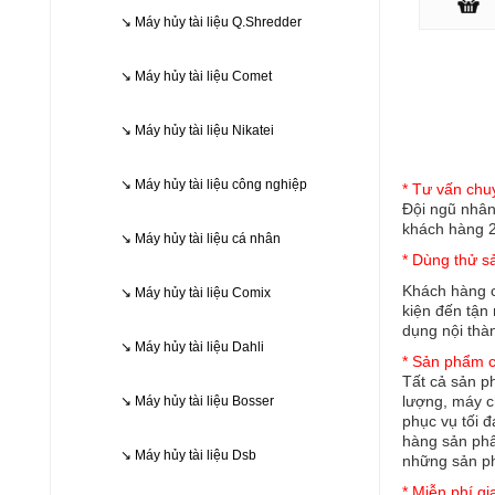
↘ Máy hủy tài liệu Q.Shredder
↘ Máy hủy tài liệu Comet
↘ Máy hủy tài liệu Nikatei
Lợi ích 
↘ Máy hủy tài liệu công nghiệp
* Tư vấn chu
Đội ngũ nhân
khách hàng 2
↘ Máy hủy tài liệu cá nhân
* Dùng thử 
Khách hàng c
↘ Máy hủy tài liệu Comix
kiện đến tận
dụng nội thà
↘ Máy hủy tài liệu Dahli
* Sản phẩm c
Tất cả sản p
lượng, máy c
↘ Máy hủy tài liệu Bosser
phục vụ tối 
hàng sản phẩ
↘ Máy hủy tài liệu Dsb
những sản ph
* Miễn phí gi