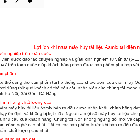
khi mua máy hủy tài liệu Asmix tại điện máy
yên nghiệp trên toàn quốc.
 viên được đào tạo chuyên nghiệp và giầu kinh nghiệm tư vấn từ (5-11
4/7 trên toàn quôc giúp khách hàng chọn được sản phẩm phù họp với n
sản phẩm
ó thể dùng thử sản phẩm tại hệ thống các showroom của điện máy Qua
 nơi dùng thử quý khách có thể yêu cầu nhân viên của chúng tôi mang
nh Hà Nội, Sài Gòn, Đà Nẵng.
hính hãng chất lượng cao
.
hẩm máy hủy tài liệu Asmix bán ra đều được nhập khẩu chính hãng đạt 
hạy ổn định và không bị kẹt giấy. Ngoài ra một số máy hủy tài liệu ch
đa nhu cầu của khách hàng. Chúng tôi luôn không ngừng đổi mới và cậ
m công nghệ cao nhất. Tất cả các sản phẩm trước khi bán ra đều đư
ẩm chất lượng cao nhất.
ao hàng và lắp đặt.