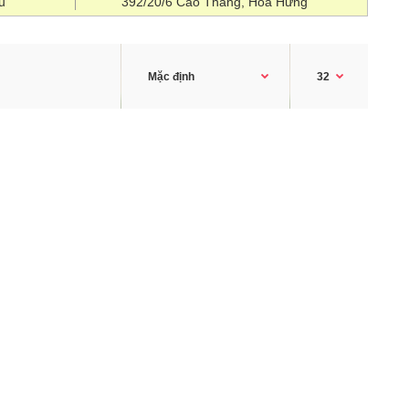
u
392/20/6 Cao Thắng, Hòa Hưng
Máy hủy tài liệu Asmix SC6502 đảm bảo nhu cầu bảo mật
của bạn và những kết quả mong muốn khi hủy tài liệu
của bạn. Bạn có muốn hủy thành sợi được dễ dàng tập
hợp lại hay bạn muốn hủy vụn ra để tránh có thể bị ghép
lại? Máy hủy sợi cung cấp mức độ bảo mật thấp nhất ,
trong khi các máy hủy siêu vụn (micro cut) cung cấp mức
độ bảo mật cao nhất do khả ..