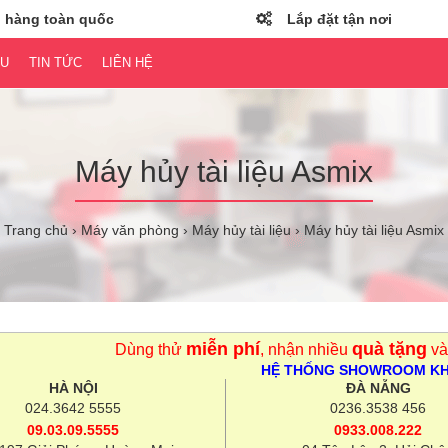
 hàng toàn quốc
Lắp đặt tận nơi
ỆU
TIN TỨC
LIÊN HỆ
Máy hủy tài liệu Asmix
Trang chủ
Máy văn phòng
Máy hủy tài liệu
Máy hủy tài liệu Asmix
miễn phí
quà tặng
Dùng thử
, nhận nhiều
và
HỆ THỐNG SHOWROOM K
HÀ NỘI
ĐÀ NẴNG
024.3642 5555
0236.3538 456
09.03.09.5555
0933.008.222