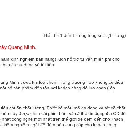
Hiển thị 1 đến 1 trong tổng số 1 (1 Trang)
 Quang Minh.
 năm kinh nghiệm bán hàng) luôn hỗ trợ tư vấn miến phí cho
hu cầu sử dụng và túi tiền.
ng Minh trước khi lựa chọn. Trong trường hợp không có điều
 một số sản phẩm đến tận nơi khách hàng để lựa chọn ( áp
tiêu chuẩn chất lượng, Thiết kế mẫu mã đa dạng và tốt về chất
o phép hủy được ghim cài ghim bấm và cả thẻ tín dụng đỉa CD để
p nhật công nghệ mới nhất trên thế giới để đem đến cho khách
ợc kiểm nghiệm ngặt để đảm bảo cung cấp cho khách hàng