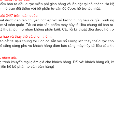
hẩm bán ra đều được miễn phí giao hàng và lắp đặt tại nôi thành Hà 
iên hệ trao đổi thêm với bộ phận tư vấn để được hỗ trợ tốt nhất.
huật 24/7 trên toàn quốc.
uật được đào tạo chuyên nghiệp với số lượng hùng hậu và giầu kinh n
m vi toàn quốc. Tất cả các sản phẩm máy hủy tài liệu chúng tôi bán ra
ỹ thuật tốt như nhau không phân biệt. Các lỗi kỹ thuật đều được hỗ trợ
êu hao và thay thế và chọn thêm.
o cắt tài liệu chúng tôi luôn có sẵn với số lượng lớn thay thế được cho 
để sẵng sàng phụ vụ khách hàng đảm bảo rằng máy hủy tài liệu của khá
, giảm giá.
 trình khuyến mại giảm giá cho khách hàng. Đối với khách hàng cũ, k
 (liện hệ bộ phận tư vấn bán hàng)