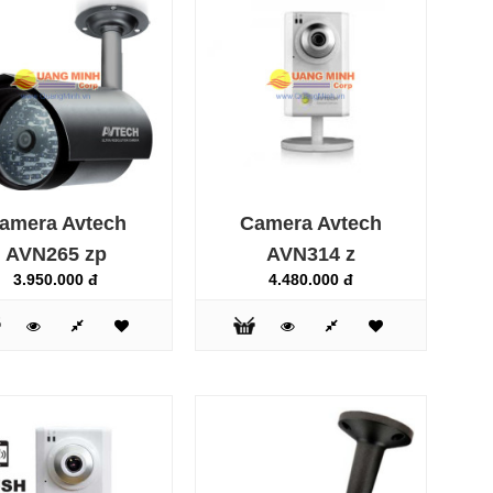
xứ hàng hóa và chứng nhận chất lượng sản phẩm đầy
đủ Camera hồng
ngoại quan sát ngày đêm Avtech AVC462 zBp là sản
phẩm rất được ư..
amera Avtech
Camera Avtech
AVTECH là thương hiệu hàng đầu của Đài Loan trong
AVN265 zp
AVN314 z
lĩnh vực camera giám sát, các sản phẩm của AVTECH về
3.950.000 đ
4.480.000 đ
tới thị trường Việt Nam đều có giấy tờ chứng nhận xuất
xứ hàng hóa và chứng nhận chất lượng sản phẩm đầy
đủ
Camera hồng ngoại quan sát ngày đêm Avtec..