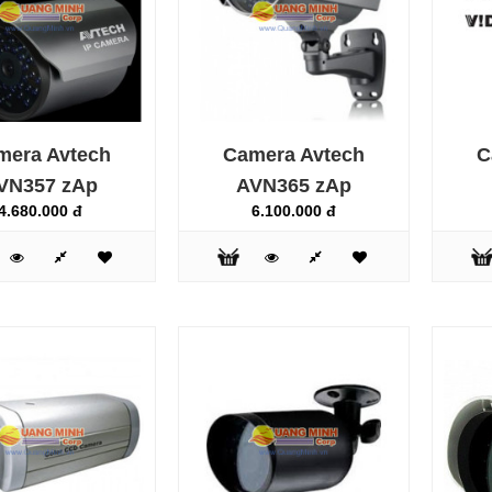
Camera Avtech AVM217 z
2.950.000 đ
mera Avtech
Camera Avtech
C
VN357 zAp
AVN365 zAp
4.680.000 đ
6.100.000 đ
Camera Avtech AVM417
zAp
3.550.000 đ