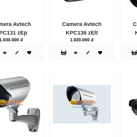
mera Avtech
Camera Avtech
C
PC131 zEp
KPC136 zElt
Camera Avtech AVM457
1.030.000 đ
1.020.000 đ
zAp
4.950.000 đ
Camera Avtech AVM565
zAp
8.550.000 đ