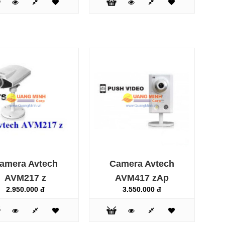
Camera Vantech VP-202LB là camera thân hồng ngoại
có độ phân giải lên đến 600 TV Lines cho hình ảnh sắc
nét. VP-202LB được thiết kế với 9 đèn Laser IR LED, tầm
xa lên đến 40m. Với kiểu dáng nhỏ gọn, đầy đủ tính năng
VP-202LB hiện đang là một trong những sản phẩm bán
chạy nhất trên thị trường hiện . Máy thích hợp dùng cho
shop, văn phòng, nhà xưởng..
AVTECH là thương hiệu hàng đầu của Đài Loan trong
amera Avtech
Camera Avtech
lĩnh vực camera giám sát, các sản phẩm của AVTECH về
tới thị trường Việt Nam đều có giấy tờ chứng nhận xuất
AVM217 z
AVM417 zAp
xứ hàng hóa và chứng nhận chất lượng sản phẩm đầy đủ
2.950.000 đ
3.550.000 đ
Camera hồng ngoại quan sát ngày đêm Av..