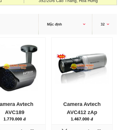
u
392/20/6 Cao Thắng, Hòa Hưng
Camera Vantech VT-3860W là dòng camera thân hồng
ngoại với độ phân giải lên đến 700TVL, sử dụng 36 36
pcs LED Ø5 giúp quan sát rõ ràng và sắc nét hơn vào
ban đêm. Thông số kỹ thuật : - Độ phân giải: 700 TV
Lines. - Ánh sáng tối thiểu: 0.01 Lux/ F1.2; 0 Lux (IR ON).
- Ống kính: f=2.8 ~ 12 mm. - Số đèn LED hồng ngoại: 36
pcs LED Ø5/ Max: 20m - ..
amera Avtech
Camera Avtech
AVC189
AVC412 zAp
1.770.000 đ
1.467.000 đ