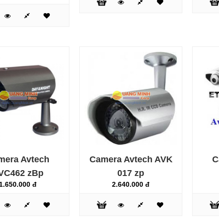
Camera VANTECH VP-
202LB
1.270.000 đ
Camera Avtech AVC189
1.770.000 đ
mera Avtech
Camera Avtech AVK
C
VC462 zBp
017 zp
1.650.000 đ
2.640.000 đ