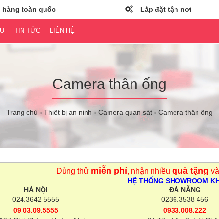
 hàng toàn quốc
Lắp đặt tận nơi
ỆU
TIN TỨC
LIÊN HỆ
Camera thân ống
Trang chủ
Thiết bị an ninh
Camera quan sát
Camera thân ống
miễn phí
quà tặng
Dùng thử
, nhận nhiều
và
HỆ THỐNG SHOWROOM K
HÀ NỘI
ĐÀ NẴNG
024.3642 5555
0236.3538 456
09.03.09.5555
0933.008.222