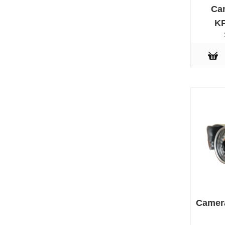
Ca
KP
Camer