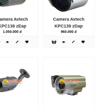
amera Avtech
Camera Avtech
KPC138 zEap
KPC139 zDap
1.050.000 đ
960.000 đ
AVTECH là thương hiệu hàng đầu của Đài Loan trong
lĩnh vực camera giám sát, các sản phẩm của AVTECH về
tới thị trường Việt Nam đều có giấy tờ chứng nhận xuất
xứ hàng hóa và chứng nhận chất lượng sản phẩm đầy
đủ
Camera hồng ngoại quan sát ngày đêm Avtech AVM457
zAp là sả..
AVTECH là thương hiệu hàng đầu của Đài Loan trong
lĩnh vực camera giám sát, các sản phẩm của AVTECH về
tới thị trường Việt Nam đều có giấy tờ chứng nhận xuất