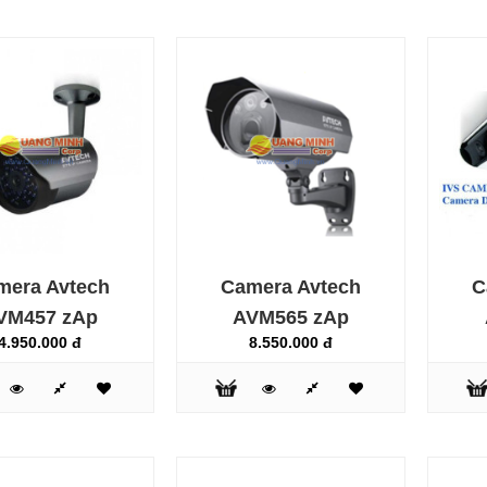
Camera Avtech AVC412
zAp
1.467.000 đ
mera Avtech
Camera Avtech
C
VM457 zAp
AVM565 zAp
4.950.000 đ
8.550.000 đ
Camera Avtech AVC462
zBp
1.650.000 đ