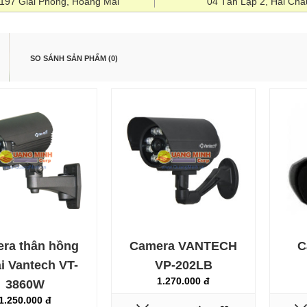
1197 Giải Phóng, Hoàng Mai
04 Tân Lập 2, Hải Châ
SO SÁNH SẢN PHẨM (0)
Camera thân hồng ngoại
Vantech VT-3860W
1.250.000 đ
ra thân hồng
Camera VANTECH
C
i Vantech VT-
VP-202LB
1.270.000 đ
3860W
1.250.000 đ