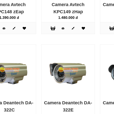
mera Avtech
Camera Avtech
Came
C148 zEap
KPC149 zHap
1.390.000 đ
1.480.000 đ
Camera Avtech AVM602
zVp
1.970.000 đ
a Deantech DA-
Camera Deantech DA-
Came
322C
322E