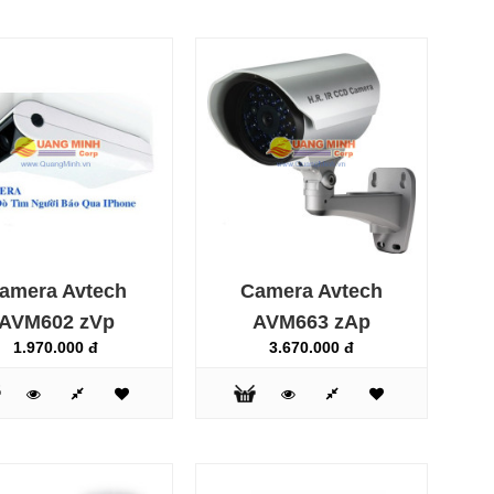
Thông số kỹ thuật:CAMERA THÂN MÀU AVTECH
AVC412ZAPCảm biến hình ảnh: 1/3' HR color CCD image
sensor with SONY Effio-E DSPĐộ phân giải siêu cao lên
đến 600 TV lineSố Pixel: 771(H) x 492(V) / 753(H) x
582(V)Loại Ống kính tương thích: CS MountKỹ thuật nén
trôi màu CRS (Color Rolling Suppress): Chống thay đổi
màu sắc khi ánh sáng biến đổi liên tụcTự độ..
amera Avtech
Camera Avtech
AVM602 zVp
AVM663 zAp
1.970.000 đ
3.670.000 đ
AVTECH là thương hiệu hàng đầu của Đài Loan trong
lĩnh vực camera giám sát, các sản phẩm của AVTECH về
tới thị trường Việt Nam đều có giấy tờ chứng nhận xuất