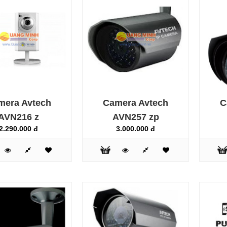
mera Avtech
Camera Avtech
C
Camera Avtech AVK 017 zp
AVN216 z
AVN257 zp
2.640.000 đ
2.290.000 đ
3.000.000 đ