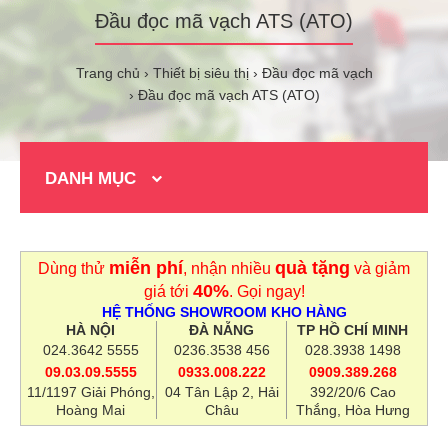
Đầu đọc mã vạch ATS (ATO)
Trang chủ
Thiết bị siêu thị
Đầu đọc mã vạch
Đầu đọc mã vạch ATS (ATO)
DANH MỤC
miễn phí
quà tặng
Dùng thử
, nhận nhiều
và giảm
40%
giá tới
. Gọi ngay!
HỆ THỐNG SHOWROOM KHO HÀNG
HÀ NỘI
ĐÀ NẴNG
TP HỒ CHÍ MINH
024.3642 5555
0236.3538 456
028.3938 1498
09.03.09.5555
0933.008.222
0909.389.268
11/1197 Giải Phóng,
04 Tân Lập 2, Hải
392/20/6 Cao
Hoàng Mai
Châu
Thắng, Hòa Hưng