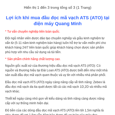
Hiển thị 1 đến 3 trong tổng số 3 (1 Trang)
Lợi ích khi mua đầu đọc mã vạch ATS (ATO) tại
điện máy Quang Minh
* Tư vấn chuyên nghiệp trên toàn quốc.
Đội ngũ nhân viên được đào tạo chuyên nghiệp và giầu kinh nghiệm tư
vấn từ (5-11 năm kinh nghiệm bán hàng) luôn hỗ trợ tư vấn miến phí cho
khách hàng 24/7 trên toàn quốc giúp khách hàng chọn được sản phẩm
phù hợp với nhu cầu sử dụng và túi tiền.
Đầu đọc mã vạch đa tia ATS 1400
* Sản phẩm chính hãng chất lượng cao.
4.350.000 đ
4.515.000 đ
Nguồn gốc xuất xứ của thương hiệu đầu đọc mã vạch ATS (ATO): Có
nguồn và thương hiệu tại Đài Loan ATS (ATO) được biết đến như một nhà
sản xuất đầu đọc mã vạch quen thuộc và uy tín với nhiều nhà phân phối.
Đầu đọc mã vạch ATS (ATO) ngày càng nâng cấp về tính năng: Zebex là
đầu đọc mã vạch đa tia quét được tất cả các mã vạch 1D,2D và nhiều mã
vạch khác.
Đầu đọc mã vạch đa tia ATS 1400 là thiết bị laser đọc mã
vạch tự động. Độ sâu trường quét từ 0 - 200mm Thiết kế
Thiết kế ngày càng nhỏ gọn về kiểu dáng và tính năng càng được nâng
với 24 tia quét dày đặc. Tốc độ đọc lên tới 1400 dòng/giây
cấp với sự thông minh hiện đại.
hiệu quả cao Đầu đọc mã vạch đa tia ATS 1400 là giải pháp
được các nhà bán lẻ, cửa hàng mỹ phẩm, siêu thị ....Thông
Độ bền của các dòng đầu đọc mã vạch ATS (ATO) lên tới 1,5m nghĩa là