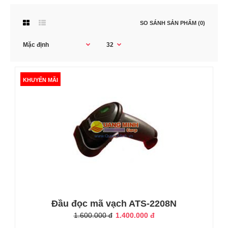
SO SÁNH SẢN PHẨM (0)
KHUYẾN MÃI
KHUYẾN MÃI
Đầu đọc mã vạch ATS-2208N
1.600.000 đ
1.400.000 đ
Đầu đọc mã vạch ATS-2208N