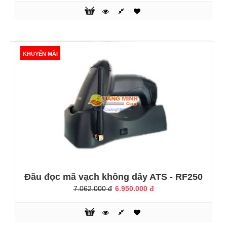
1.400.000 đ
1.600.000 đ
KHUYẾN MÃI
Đầu đọc mã vạch ATS-2208N là sản phẩm mới nhất bổ
sung vào dòng máy quét cầm tay có tốc độ đọc cao, thiết bị
ATS-2208N sử dụng cầm tay \Thông số kỹ thuậtCông nghệ:
Laser diodeTốc độ: 120 dòng/sChế độ quét: Tự động hoặc
bấm quétGiao tiếp: USB, chưa có chân đếĐộ rộng vạch nhỏ
nhất: 3 milGiao tiếp hệ thống: PC Keyboard Wedge, RS232,
USBNguồn sáng..
KHUYẾN MÃI
Đầu đọc mã vạch không dây ATS - RF250
7.062.000 đ
6.950.000 đ