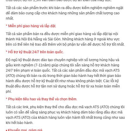
số kỹ thuật.Đầu đọc mã vạch đa tia ATS 1400Thiết bị laser
chịu được độ rơi 1,5m vẫn đảm bảo được độ an toàn của máy đọc.
..
Tất cả các sản phẩm trước khi bán ra đều được kiểm nghiệm nghiêm ngặt
để đảm bảo cung cấp cho khách hàng những sản phẩm chất lượng cao
nhất.
* Miễn phí giao hàng và lắp đặt.
Tất cả sản phẩm bán ra đều được miễn phí giao hàng và lắp đặt tại nội
thành Hà Nội Đà Nẵng và Sài Gòn. Những khách hàng ở ngoài khu vực
trên có thể liên hệ trao đổi thêm với bộ phận tư vấn để được hỗ trợ tốt nhất.
* Hỗ trợ kỹ thuật 24/7 trên toàn quốc.
Độ ngũ kỹ thuật được đào tạo chuyên nghiệp với số lượng hùng hậu và
giầu kinh nghiệm (7-11năm) giúp chúng tôi sẵn sàng hỗ trợ khách hàng
24/7 trên phạm vi toàn quốc. Tất cả các sản phẩm đầu đọc mã vạch ATS
(ATO) chúng tôi bán ra dù trong thời gian bảo hành hay hết thời gian bảo
hành đều được hỗ trợ kỹ thuật tốt như nhau không phân biệt. Các lỗi kỹ
thuật đều được hỗ trợ tận nơi sử dụng hoặc hỗ trợ từ xa hoàn toàn miễn
phí.
* Phụ kiện tiêu hao và thay thế và chọn thêm.
Tất cả các link, phụ kiện thay thế cho đầu đọc mã vạch ATS (ATO) chúng tôi
luôn có sẵn để sẵng sàng phục vụ khách hàng đảm bảo rằng đầu đọc mã
vạch ATS (ATO) của khách hàng luôn vận hành tốt nhất trong cũng như sau
khi hết bảo hành.
• Khuyến mại, giảm giá.