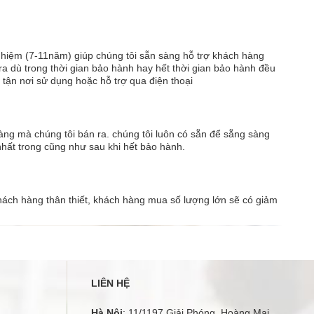
đẩy hàng trong nhà xưởng, kho, siêu thị, khu công
nghiệp... Xe được thiết kế sàn thép cao cấp, kết cấu vững
chắc và có bánh xe linh hoạt, dễ dàng di chuyển. Với xe
đẩy hàng ADVINDEQ TL-5..
ghiệm (7-11năm) giúp chúng tôi sẵn sàng hỗ trợ khách hàng
a dù trong thời gian bảo hành hay hết thời gian bảo hành đều
 tận nơi sử dụng hoặc hỗ trợ qua điện thoại
hàng mà chúng tôi bán ra. chúng tôi luôn có sẵn để sẵng sàng
hất trong cũng như sau khi hết bảo hành.
hách hàng thân thiết, khách hàng mua số lượng lớn sẽ có giảm
LIÊN HỆ
Hà Nội
: 11/1197 Giải Phóng, Hoàng Mai