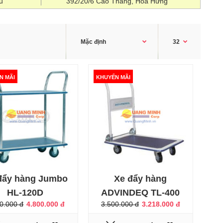
u
392/20/6 Cao Thắng, Hòa Hưng
N MÃI
KHUYẾN MÃI
Xe đẩy hàng Jumbo là loại xe đẩy hàng chất lượng cao
được nhập khẩu trực tiếp từ Thái Lan. Xe đẩy hàng đảm
bảo các tiêu chuẩn về an toàn kỹ thuật và chất lượng
hàng đầu châu Á, tải trọng đa dạng từ 170Kg-600kg. Sản
phẩm được người tiêu dùng cá nhân, tổ chức, công ty
đánh giá cao về chất lượng, độ an toàn và tính tiện
dụng.- Sàn xe đẩy hàng Jumbo HL..
đẩy hàng Jumbo
Xe đẩy hàng
HL-120D
ADVINDEQ TL-400
0.000 đ
4.800.000 đ
3.500.000 đ
3.218.000 đ