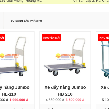
1197 Giải Phóng, Hoàng Mai
04 Tân Lập 2, Hải Châ
SO SÁNH SẢN PHẨM (0)
MÃI
KHUYẾN MÃI
KHUYẾ
ÃI
Xe đẩy hàng Jumbo HL-110
1.990.000 đ
2.420.000 đ
ẩy hàng Jumbo
Xe đẩy hàng Jumbo
Xe 
HL-110
HB 210
000 đ
1.990.000 đ
4.850.000 đ
3.500.000 đ
5.10
ÃI