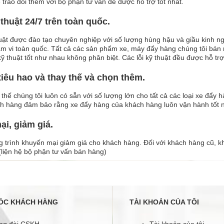
ệ trao đổi thêm với bộ phận tư vấn để được hỗ trợ tốt nhất.
thuật 24/7 trên toàn quốc.
uật được đào tạo chuyên nghiệp với số lượng hùng hậu và giầu kinh n
ạm vi toàn quốc. Tất cả các sản phẩm xe, máy đẩy hàng chúng tôi bán r
ỹ thuật tốt như nhau không phân biệt. Các lỗi kỹ thuật đều được hỗ trợ
tiêu hao và thay thế và chọn thêm.
thế chúng tôi luôn có sẵn với số lượng lớn cho tất cả các loại xe đẩy 
h hàng đảm bảo rằng xe đẩy hàng của khách hàng luôn vận hành tốt n
i, giảm giá.
 trình khuyến mại giảm giá cho khách hàng. Đối với khách hàng cũ, k
 (liện hệ bộ phận tư vấn bán hàng)
ÓC KHÁCH HÀNG
TÀI KHOẢN CỦA TÔI
ng đài CSKH
Tài khoản của tôi