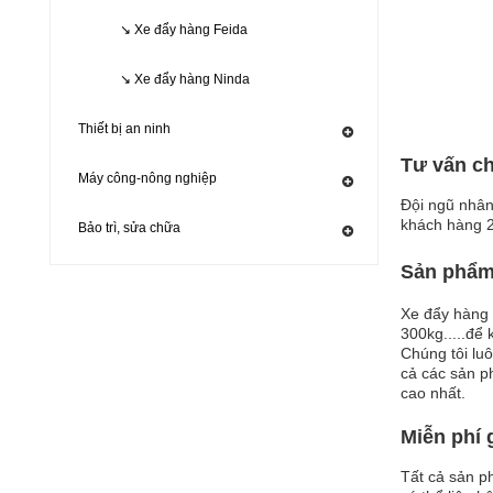
↘ Xe đẩy hàng Feida
↘ Xe đẩy hàng Ninda
KHUYẾN M
Thiết bị an ninh
Tư vấn ch
Máy công-nông nghiệp
Đội ngũ nhân
khách hàng 2
Bảo trì, sửa chữa
Sản phẩ
Xe đẩy hàng 
300kg.....để
Chúng tôi lu
cả các sản p
KHUYẾN M
cao nhất.
Miễn phí 
Tất cả sản p