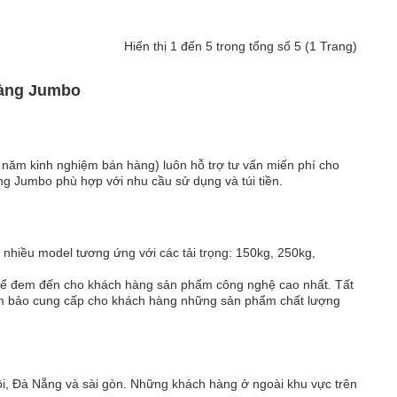
Hiển thị 1 đến 5 trong tổng số 5 (1 Trang)
hàng Jumbo
Xe đẩy hàng ADVINDEQ TL-400 là dòng xe đẩy lớn tải
trọng lên tới 400kg, giúp cho việc vận chuyển hàng hóa
với khối lượng lớn, xe tay đẩy khi không dùng có thể gấp
 năm kinh nghiệm bán hàng) luôn hỗ trợ tư vấn miến phí cho
lại được nên rất gọn gàng. Phần khớp nối và bánh xe
 Jumbo phù hợp với nhu cầu sử dụng và túi tiền.
dày được thiết kế chắc chắn. quý khách hãy nhanh gọi
cho chúng tôi để có giá ưu đãi nhất. Thông tin chi tiết Sàn
bằng thé..
nhiều model tương ứng với các tải trọng: 150kg, 250kg,
i để đem đến cho khách hàng sản phẩm công nghệ cao nhất. Tất
ảm bảo cung cấp cho khách hàng những sản phẩm chất lượng
Xe đẩy hàng là vật dụng rất cần thiết khi bạn muốn di
chuyển hàng hóa hay đồ vật nặng để tiết kiệm sức lực và
ội, Đà Nẵng và sài gòn. Những khách hàng ở ngoài khu vực trên
thời gian.Xe đẩy hàng ADVINDEQ TL-500 - được thiết kế