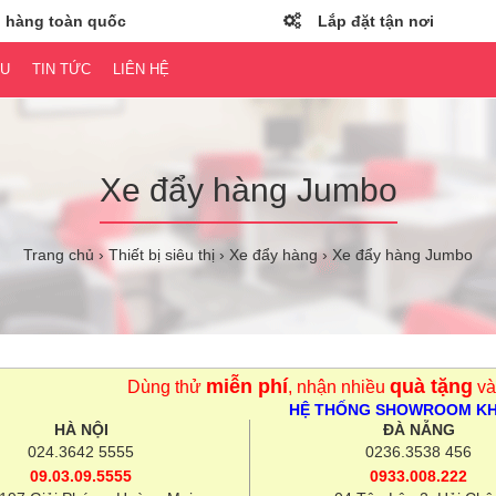
 hàng toàn quốc
Lắp đặt tận nơi
ỆU
TIN TỨC
LIÊN HỆ
Xe đẩy hàng Jumbo
Trang chủ
Thiết bị siêu thị
Xe đẩy hàng
Xe đẩy hàng Jumbo
miễn phí
quà tặng
Dùng thử
, nhận nhiều
và
HỆ THỐNG SHOWROOM K
HÀ NỘI
ĐÀ NẴNG
024.3642 5555
0236.3538 456
09.03.09.5555
0933.008.222