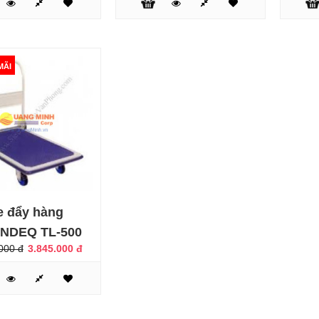
Xe đẩy hàng Jumbo HB
210
3.500.000 đ
4.850.000 đ
MÃI
ÃI
e đẩy hàng
Xe đẩy hàng Jumbo HL-
120D
NDEQ TL-500
4.800.000 đ
000 đ
3.845.000 đ
5.100.000 đ