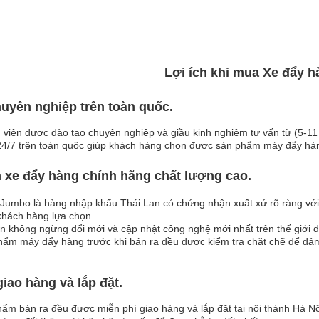
ÃI
Lợi ích khi mua Xe đẩy 
Xe đẩy hàng ADVINDEQ
TL-400
uyên nghiệp trên toàn quốc.
3.218.000 đ
3.500.000 đ
 viên được đào tạo chuyên nghiệp và giầu kinh nghiệm tư vấn từ (5-11
4/7 trên toàn quôc giúp khách hàng chọn được sản phẩm máy đẩy hàng
m
xe đẩy hàng
chính hãng chất lượng cao.
Jumbo là hàng nhập khẩu Thái Lan có chứng nhận xuất xứ rõ ràng với 
 khách hàng lựa chọn.
ôn không ngừng đổi mới và cập nhật công nghệ mới nhất trên thế giớ
hẩm máy đẩy hàng trước khi bán ra đều được kiểm tra chặt chẽ để đ
ÃI
Xe đẩy hàng ADVINDEQ
giao hàng và lắp đặt.
TL-500
hẩm bán ra đều được miễn phí giao hàng và lắp đặt tại nôi thành Hà N
3.845.000 đ
4.200.000 đ