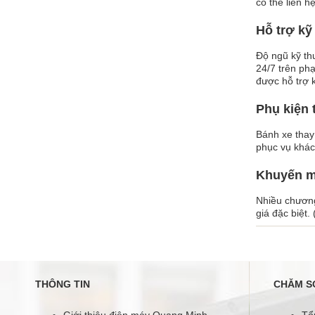
có thể liên h
Hỗ trợ kỹ 
Độ ngũ kỹ th
24/7 trên ph
được hỗ trợ k
Phụ kiện 
Bánh xe thay 
phục vụ khác
Khuyến mạ
Nhiều chương
giá đặc biệt.
THÔNG TIN
CHĂM S
Giới thiệu điện máy Quang Minh
Tổ