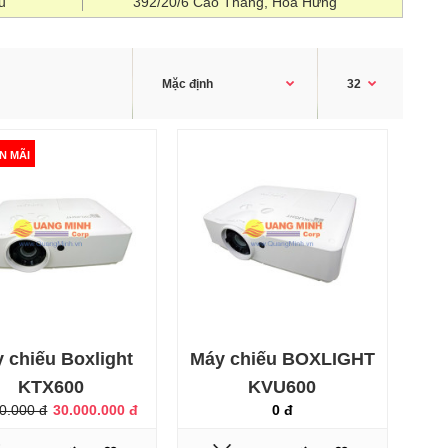
u
392/20/6 Cao Thắng, Hòa Hưng
N MÃI
Thông số kỹ thuật :- Công nghệ hiển thị : 3LCD- Cường
độ sáng: 6.000 Ansi lumens- Độ phân giải : WUXGA (
1920 x 1200 ) Vượt Full HD- Độ tương phản: 15.000:1-
Tuổi thọ bóng đèn:: 10.000 giờ- Tỷ lệ trình chiếu : 4:3,
16:10- Loa tích hợp : 1 x 10W- Zoom : kỹ thuật số- Tỷ lệ
Zoom: Quang học 1.6X- Kích thước chiếu : 40"~300"-
Điều chỉnh Keytone: V..
 chiếu Boxlight
Máy chiếu BOXLIGHT
KTX600
KVU600
0.000 đ
30.000.000 đ
0 đ