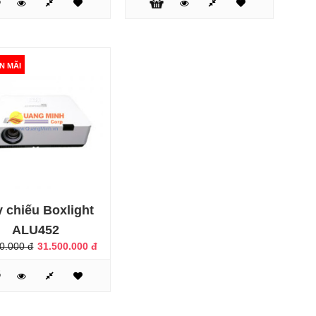
Máy chiếu Boxlight ALX350 là máy chiếu giá rẻ có xuất xứ
thương hiệu Mỹ, được sử dụng cho các văn phòng, lớp
học, trung tâm. Boxlight ALX350 luôn mang lại hình ảnh
rực rỡ và rõ ràng với các tính năng thiết lập dễ dàng.Độ
N MÃI
sáng 3500 Ansi Lumens cho phép hiển thị hình ảnh tươi
sáng, màu sắc chân thực. Khi sử dụng máy chiếu trong
nhà, Boxlight ALX350 c..
 chiếu Boxlight
Máy chiếu Boxlight KTX600 là dòng máy chiếu văn
ALU452
phòng, máy chiếu lớp học mới nhất của hãng máy chiếu
Boxlight tại thị trường Việt Nam. Với độ sáng lên tới 6000
0.000 đ
31.500.000 đ
Ansi lumens, độ phân giải thực XGA (1024x768), độ
tương phản 15.000:1, Boxlight KTX600 đang từng bước
chiếm lĩnh thị trường phân khúc từ trung cấp đến cao cấp
của thị trường.Tuổi thọ bóng đè..