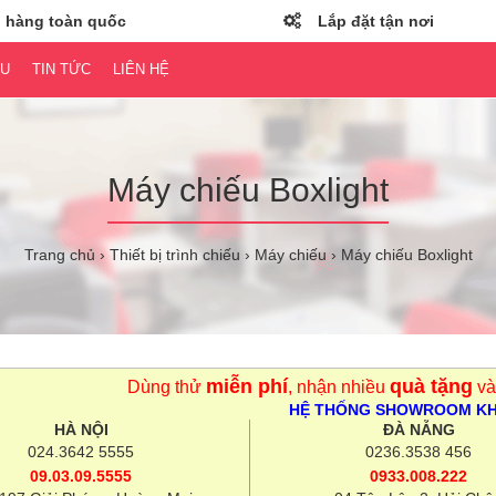
 hàng toàn quốc
Lắp đặt tận nơi
ỆU
TIN TỨC
LIÊN HỆ
Máy chiếu Boxlight
Trang chủ
Thiết bị trình chiếu
Máy chiếu
Máy chiếu Boxlight
miễn phí
quà tặng
Dùng thử
, nhận nhiều
và
HỆ THỐNG SHOWROOM K
HÀ NỘI
ĐÀ NẴNG
024.3642 5555
0236.3538 456
09.03.09.5555
0933.008.222