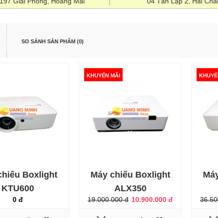
1197 Giải Phóng, Hoàng Mai
04 Tân Lập 2, Hải Châ
SO SÁNH SẢN PHẨM (0)
KHUYẾN MÃI
KHUYẾ
Máy chiếu Boxlight
KTU600
0 đ
hiếu Boxlight
Máy chiếu Boxlight
Máy
KTU600
ALX350
0 đ
19.000.000 đ
10.900.000 đ
36.50
ÃI