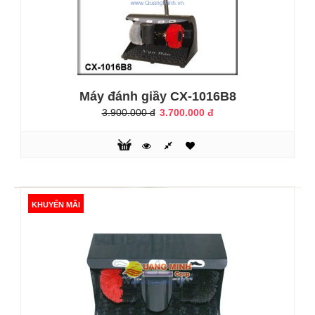
giày thông thường c..
KHUYẾN MÃI
Máy đánh giầy CX-1016B8
3.900.000 đ
3.700.000 đ
KHUYẾN MÃI
Máy đánh giày CX-1125B
3.762.000 đ
3.990.000 đ