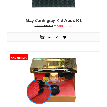
Cấu tạo chung của máy đánh giày CX-1125B gồm:01 moto
công suất 95WĐặc biệt với 01 chổi đánh đế giầy (màu đen)
có tác dụng đánh sạch đất cát bụi bẩn bám ở đế giày)02
chổi đánh bóng (màu đỏ để bóng giày màu đen, màu ghi để
Máy đánh giày Kid Apus K1
đánh bóng giày màu trắng, hoặc màu nâu)01 hộp đựng xi
2.900.000 đ
2.500.000 đ
gắn trên tay vịn có dung tích chứa xi là 650ml01 tay vịn
bằng inox (g..
KHUYẾN MÃI
KHUYẾN MÃI