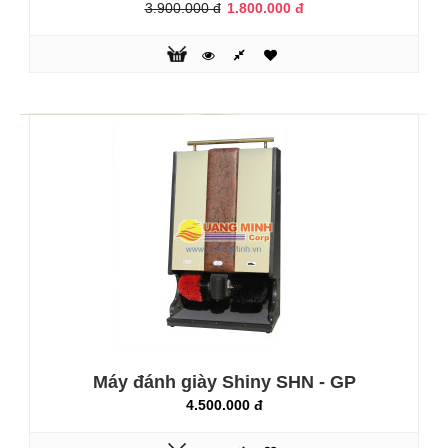
3.900.000 đ
1.800.000 đ
Máy đánh giày QM-SP1
2.750.000 đ
3.050.000 đ
Máy đánh giày QM-SP1 được sản xuất trên dây chuyền
công nghệ hiện đại với kiểu dáng nhỏ gọn, thiết kế sang
trọng, nhiều tính năng vượt trội nên được rất nhiều các gia
đình, văn phòng nhỏ tin dùng. Máy được thiết kế kiểu dáng
nhỏ gọn , tay cầm chắc chắn vì thế mà bạn có thể mang đi
bất cứ địa điểm nào mà bạn muốn đặt rất tiện lợi Chất liệu
Máy đánh giày Shiny SHN - GP
của máy..
4.500.000 đ