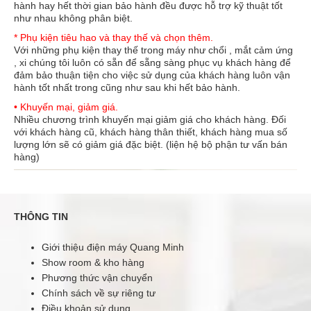
hành hay hết thời gian bảo hành đều được hỗ trợ kỹ thuật tốt
như nhau không phân biệt.
* Phụ kiện tiêu hao và thay thế và chọn thêm.
Với những phụ kiện thay thế trong máy như chổi , mắt cảm ứng
Máy đánh giày Kid Apus K1
, xi chúng tôi luôn có sẵn để sẵng sàng phục vụ khách hàng để
2.500.000 đ
2.900.000 đ
đảm bảo thuận tiện cho việc sử dụng của khách hàng luôn vận
hành tốt nhất trong cũng như sau khi hết bảo hành.
• Khuyến mại, giảm giá.
Nhiều chương trình khuyến mại giảm giá cho khách hàng. Đối
với khách hàng cũ, khách hàng thân thiết, khách hàng mua số
lượng lớn sẽ có giảm giá đặc biệt. (liện hệ bộ phận tư vấn bán
Máy đánh giày Kid Apus K1 được thiết kế nhỏ gọn, mầu sắc
hàng)
trang nhã, phù hợp cho gia đình hoặc khối văn phòng nhỏ ít
người. Máy đánh giày Kid Apus K1 được làm hoàn toàn từ
thép chống gỉ vì vậy nó có độ bên cực cao, luôn dữ được vẻ
đẹp thẩm mỹ cho căn nhà và văn phòng của bạn.Máy hoàn
toàn chạy tự động khi đưa chân vào và dừng lại sau 30-60
THÔNG TIN
giây nếu..
Giới thiệu điện máy Quang Minh
Show room & kho hàng
KHUYẾN MÃI
Phương thức vận chuyển
Chính sách về sự riêng tư
Điều khoản sử dụng