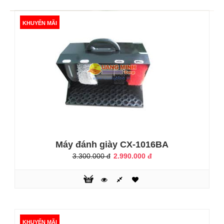
KHUYẾN MÃI
Bạn luôn muốn ngoại hình của mình hoàn hảo nhất mỗi khi
ra ngoài? Bạn muốn tạo dựng cho mình một phong thái thật
chuyên nghiệp và lịch sự? Nhưng thời gian không cho phép
bạn quan tâm đến đôi giày của mình? Vậy hãy để chiếc
Máy đánh giày cao cấp Sumo SM3 giúp bạn. Chỉ chưa đầy
một phút, bạn đã có một đôi giày sáng bóng như mới.Với
những lý do dưới đ..
KHUYẾN MÃI
Máy đánh giày CX-1016BA
3.300.000 đ
2.990.000 đ
KHUYẾN MÃI