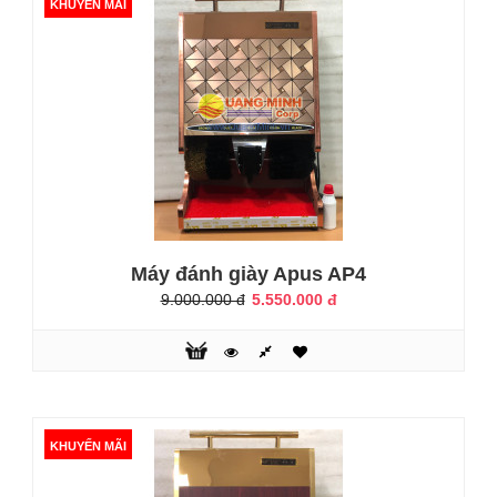
KHUYẾN MÃI
Máy đánh giày Apus AP2
4.500.000 đ
Máy đánh giày Apus AP4
6.200.000 đ
9.000.000 đ
5.550.000 đ
Máy sử dụng công nghệ và mẫu mã mới nhất!!!Máy đánh
giày Apus AP2 chuyên dùng để đánh bóng các loại giầy da
sạch bóng như mới chỉ trong vòng mấy phút. Máy được
KHUYẾN MÃI
dùng nhiều nhất trong các hộ gia đình, văn phòng, công sở,
hoặc các sảnh tòa nhà cao ốc, khách sạn vừa tiện lợi và