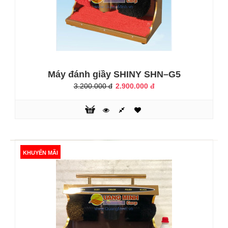
Máy sử dụng công nghệ và mẫu mã mới nhất!!!Máy đánh
giày Apus AP4 là dòng máy đánh giày cao cấp phù hợp với
văn phòng, các khách sạn, nhà hàng, quán bar... Máy được
thiết kế chắc chắn với màu vàng kết hợp họa tiết ô vuông
đính thêm các mắt đá sáng bóng trông vô cùng sang trọng.
Máy vận hành toàn tự động với 2 mắt cảm biến. Máy..
Máy đánh giầy SHINY SHN–G5
3.200.000 đ
2.900.000 đ
KHUYẾN MÃI
KHUYẾN MÃI