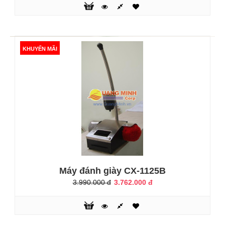
máy đánh giày cao cấp với mức giá phải chăng. Rất phù
hợp với văn phòng, nhà hàng, khách sạn….Đó chính là
model máy đánh giày cao cấp Sumo SM2, một sản phẩm
máy đánh giày tự động gia đình. Vớ..
KHUYẾN MÃI
KHUYẾN MÃI
Máy đánh giày CX-1125B
3.990.000 đ
3.762.000 đ
Máy đánh giày cao cấp Sumo SM3
4.200.000 đ
5.600.000 đ