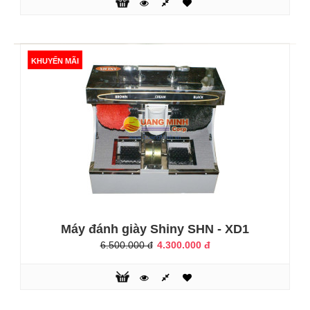
KHUYẾN MÃI
KHUYẾN MÃI
Máy đánh giầy CX-1016B6A
3.500.000 đ
4.200.000 đ
Máy đánh giày Shiny SHN - XD1
6.500.000 đ
4.300.000 đ
Mỗi khi đi ra ngoài hoặc tiếp khách bạn sẽ thiếu tự tin với
đôi giày chưa sáng bóng của mình do thời gian không cho
phép bạn ra tiệm hoặc ngồi làm mới đôi giày ở nhà. Hiện