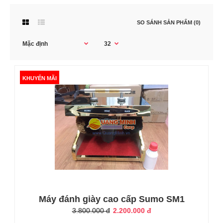
SO SÁNH SẢN PHẨM (0)
KHUYẾN MÃI
KHUYẾN MÃI
Máy đánh giày cao cấp Sumo SM1
3.800.000 đ
2.200.000 đ
Máy đánh giày cao cấp Sumo SM1