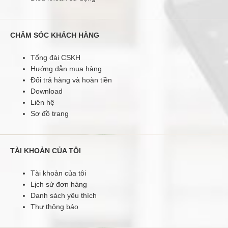
CHĂM SÓC KHÁCH HÀNG
Tổng đài CSKH
Hướng dẫn mua hàng
Đổi trả hàng và hoàn tiền
Download
Máy đánh giày Kid Apus K3
Liên hệ
Sơ đồ trang
3.350.000 đ
4.200.000 đ
TÀI KHOẢN CỦA TÔI
Tài khoản của tôi
Bạn luôn muốn đôi giày của mình được sáng bóng, bạn
luôn muốn tạo dựng cho mình một phong thái chuyên
Lịch sử đơn hàng
nghiệp nhất nhưng lại thường xuyên bận rộn với công việc
Danh sách yêu thích
mà không có thời gian đánh giày. Máy đánh giày Kid Apus
Thư thông báo
K3 với kiểu dáng nhỏ gọn, sang trọng, nhiều tín năng vượt
trội... sẽ mang lại cho bạn đôi giày sạch sẽ đến bất ngờ