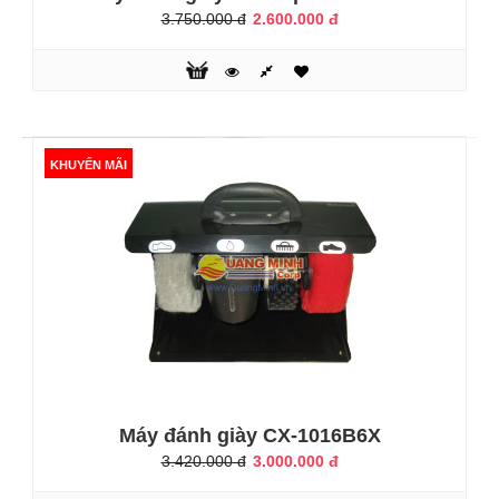
KHUYẾN MÃI
3.750.000 đ
2.600.000 đ
KHUYẾN MÃI
Máy đánh giày cao cấp Sumo SM2
2.900.000 đ
3.980.000 đ
Máy đánh giày CX-1016B6X
Hôm nay Quang Minh sẽ giới thiệu tới các bạn một dòng
3.420.000 đ
3.000.000 đ
sản phẩm máy đánh giày mới. Đó chính là một model sản
phẩm của hãng máy đánh giày cao cấp Sumo. Một dòng