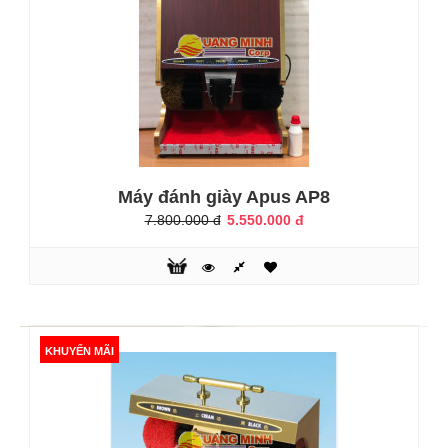
vừa mang một không gian sang trọng.Được thiết kế từ 2
chất li..
KHUYẾN MÃI
Máy đánh giày Apus AP8
7.800.000 đ
5.550.000 đ
Máy đánh giày Apus AP4
KHUYẾN MÃI
5.550.000 đ
9.000.000 đ