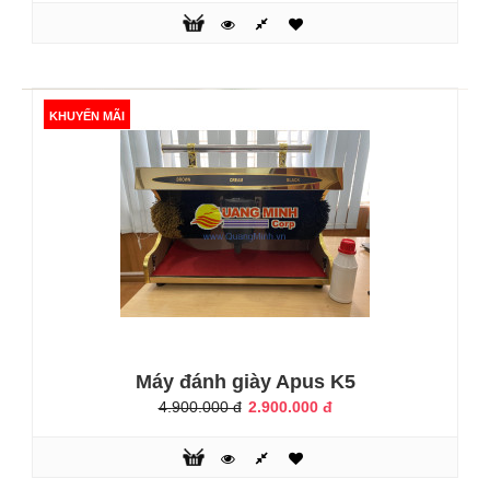
2.200.000 đ
3.800.000 đ
KHUYẾN MÃI
Máy đánh giày là những thiết bị thông minh dùng để làm
sạch những chiếc giày bị dính bẩn, làm mới những chiếc
giày đã cũ. Sự ra đời của máy đánh giày tự động tiên tiến
dường như đã góp phần thúc đẩy và hoàn thiện quá trình
nâng cao chất lượng cuộc sống. Được thiết kế bắt mắt với
những ưu điểm vượt trội, máy đánh giày cao cấp Sumo
SM1 là sản phẩm đư..
KHUYẾN MÃI
Máy đánh giày Apus K5
4.900.000 đ
2.900.000 đ