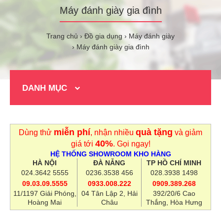
Máy đánh giày gia đình
Trang chủ
Đồ gia dụng
Máy đánh giày
Máy đánh giày gia đình
DANH MỤC
miễn phí
quà tặng
Dùng thử
, nhận nhiều
và giảm
40%
giá tới
. Gọi ngay!
HỆ THỐNG SHOWROOM KHO HÀNG
HÀ NỘI
ĐÀ NẴNG
TP HỒ CHÍ MINH
024.3642 5555
0236.3538 456
028.3938 1498
09.03.09.5555
0933.008.222
0909.389.268
11/1197 Giải Phóng,
04 Tân Lập 2, Hải
392/20/6 Cao
Hoàng Mai
Châu
Thắng, Hòa Hưng