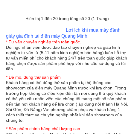
nay với công nghệ tiên tiến đã sáng chế ra máy đánh giày
CX-1016B6A nhỏ gọn phù hợp với hộ gia đình và văn
phòng nhỏ. Với chức năng làm sáng bóng đôi giày nhanh
Hiển thị 1 đến 20 trong tổng số 20 (1 Trang)
chóng và dễ dàng ..
Lợi ích khi mua máy đánh
giày gia đình tại điện máy Quang Minh.
KHUYẾN MÃI
* Tư vấn chuyên nghiệp trên toàn quốc.
Đội ngũ nhân viên được đào tạo chuyên nghiệp và giàu kinh
nghiệm tư vấn từ (5-11 năm kinh nghiệm bán hàng) luôn hỗ trợ
tư vấn miến phí cho khách hàng 24/7 trên toàn quốc giúp khách
hàng chọn được sản phẩm phù hợp với nhu cầu sử dụng và túi
tiền.
* Đề mô, dùng thử sản phẩm
Khách hàng có thể dùng thử sản phẩm tại hệ thống các
showroom của điện máy Quang Minh trước khi lựa chọn. Trong
trường hợp không có điều kiện đến tận nơi dùng thử quý khách
có thể yêu cầu nhân viên của chúng tôi mang một số sản phẩm
đến tận nơi khách hàng để lựa chọn ( áp dụng nội thành Hà Nội,
Sài Gòn, Đà Nẵng).Với phương châm phục vụ khách hàng 1
cách thiết thực và chuyên nghiệp nhất khi đến showroom của
Máy đánh giầy CX-1016B8
chúng tôi.
3.700.000 đ
3.900.000 đ
* Sản phẩm chính hãng chất lượng cao.