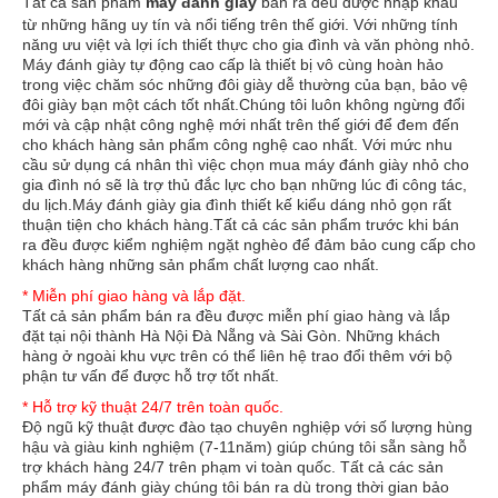
Tất cả sản phẩm
máy đánh giày
bán ra đều được nhập khẩu
từ những hãng uy tín và nổi tiếng trên thế giới. Với những tính
năng ưu việt và lợi ích thiết thực cho gia đình và văn phòng nhỏ.
Máy đánh giày tự động cao cấp là thiết bị vô cùng hoàn hảo
trong việc chăm sóc những đôi giày dễ thường của bạn, bảo vệ
Máy đánh giầy CX-1016B8 là máy đánh giầy loại cơ. với
đôi giày bạn một cách tốt nhất.Chúng tôi luôn không ngừng đổi
kiểu dáng hài hòa và tính năng hoàn hảo, dễ sử dụng. CX-
mới và cập nhật công nghệ mới nhất trên thế giới để đem đến
1016B8 được thiết kế thêm tay vịn với dáng vẻ vững chắc
cho khách hàng sản phẩm công nghệ cao nhất. Với mức nhu
chắn, thể hiện sự sang trọng, tinh tế và tạo dáng đứng
cầu sử dụng cá nhân thì việc chọn mua máy đánh giày nhỏ cho
vững chắc khi đứng đánh giày, phù hợp cho gia đình, văn
gia đình nó sẽ là trợ thủ đắc lực cho bạn những lúc đi công tác,
phòng, khách sạn, ngân hàng đặc biêt là các đơn vị Công
du lịch.Máy đánh giày gia đình thiết kế kiểu dáng nhỏ gọn rất
an, Quân độ..
thuận tiện cho khách hàng.Tất cả các sản phẩm trước khi bán
ra đều được kiểm nghiệm ngặt nghèo để đảm bảo cung cấp cho
khách hàng những sản phẩm chất lượng cao nhất.
* Miễn phí giao hàng và lắp đặt.
KHUYẾN MÃI
Tất cả sản phẩm bán ra đều được miễn phí giao hàng và lắp
đặt tại nội thành Hà Nội Đà Nẵng và Sài Gòn. Những khách
hàng ở ngoài khu vực trên có thể liên hệ trao đổi thêm với bộ
phận tư vấn để được hỗ trợ tốt nhất.
* Hỗ trợ kỹ thuật 24/7 trên toàn quốc.
Độ ngũ kỹ thuật được đào tạo chuyên nghiệp với số lượng hùng
hậu và giàu kinh nghiệm (7-11năm) giúp chúng tôi sẵn sàng hỗ
trợ khách hàng 24/7 trên phạm vi toàn quốc. Tất cả các sản
phẩm máy đánh giày chúng tôi bán ra dù trong thời gian bảo