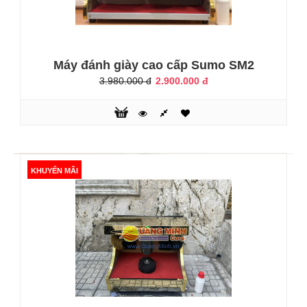
Máy đánh giày Apus AP8
5.550.000 đ
7.800.000 đ
Máy đánh giày cao cấp Sumo SM2
3.980.000 đ
2.900.000 đ
Đối với nhà hàng, khách sạn, doanh nghiệp cho đến các hộ
gia đình, chúng ta có lẽ không còn xa lạ với sự xuất hiện
của những chiếc máy đánh giày tự động nữa. Giá thành
cho mỗi chiếc máy không quá đắt nhưng hiệu quả mang lại
khá lớn. Với những ưu điểm như: Tiết kiệm thời gian, tiết
kiệm công sức, tiết kiệm chi phí, đảm bảo vệ sinh mọi lúc
KHUYẾN MÃI
mọi nơi, m..
KHUYẾN MÃI