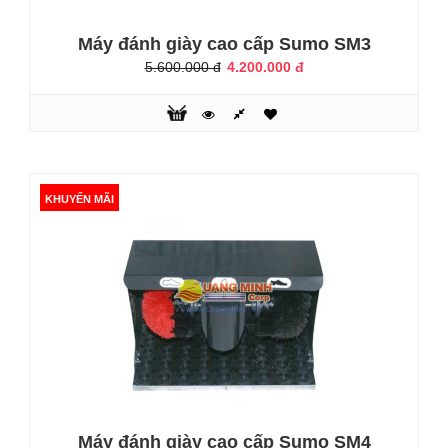
Máy đánh giày cao cấp Sumo SM3
5.600.000 đ
4.200.000 đ
Máy đánh giầy SHINY SHN–G5
2.900.000 đ
3.200.000 đ
KHUYẾN MÃI
Với su hướng hiện đại ngày nay thì chiếc máy đánh giầy tự
động chở nên rất phổ biến, nó không chỉ dùng cho cơ quan
doanh nghiệp mà nó còn là thiết bị cá nhân cần thiết của
mỗi người vì những tiện ích nó mang lại. Máy đánh giầy
Shiny SHN–G5 làm việc với chế độ cảm ứng hoàn toàn tự
động (Máy tự động chạy khi đưa giày vào, và tự động tắt từ
30-60 giâ..
Máy đánh giày cao cấp Sumo SM4